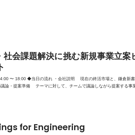
・社会課題解決に挑む新規事業立案
ト
社説明 現在の終活市場と、鎌倉新書の「第三創業期」に
の議論・提案準備 テーマに対して、チームで議論しながら提案する事
ーション 役員陣の前で、直接自分の考えを提案します。 ・役員陣か
役員陣から直接フィードバックがあります。 他では得られない経営
ings for Engineering