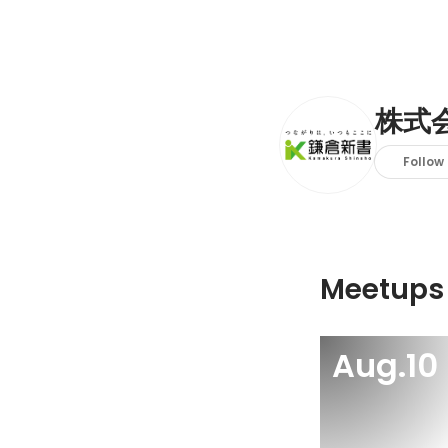
株式
Follow
Meetups
Aug.10