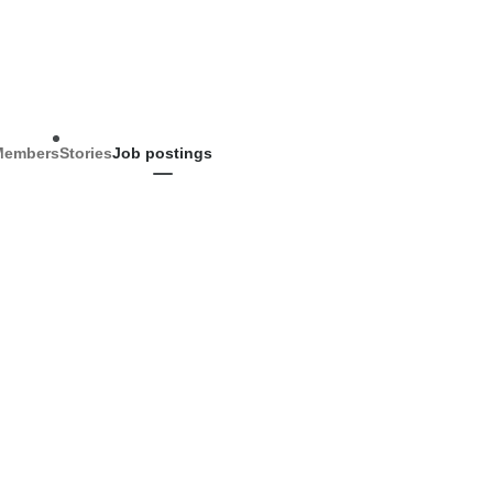
Members
Stories
Job postings