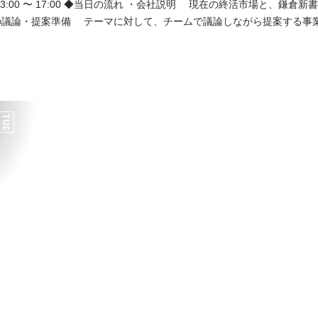
社説明 現在の終活市場と、鎌倉新書の「第三創業期」に
の議論・提案準備 テーマに対して、チームで議論しながら提案する事
ーション チームで議論した内容を発表します。 ・採用担当・先輩社員
社員から個別にフィードバックがあります。 ◆お申し込み方法 本ページより、参
TUE