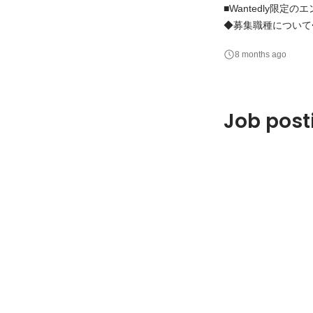
■Wantedly限
◆募集職種について◆ エンジニア 「いいお墓」「いい葬儀」「い
リケーション開発・
8 months ago
部のメンバーと密に
Job post