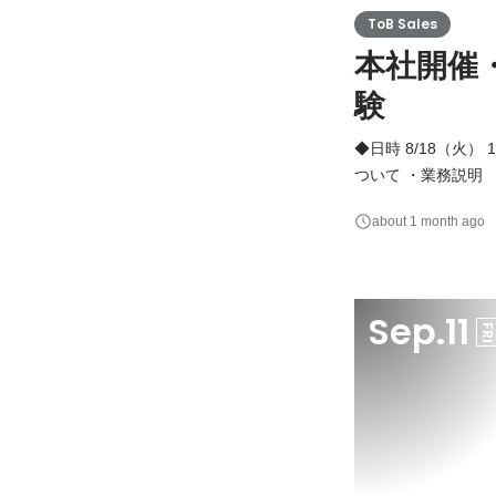
ToB Sales
本社開催
験
◆日時 8/18（火） 14:00 〜 17:00 ◆当日の流れ ・会
ついて ・業務説明
るのか、リアルな現
about 1 month ago
です。 社員による
す。
Sep.11
FR