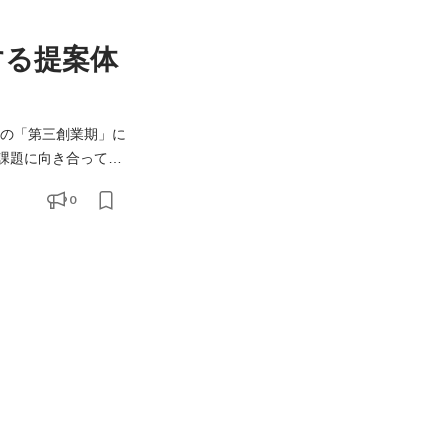
する提案体
課題に向き合ってい
したケーススタディ
0
なる視点が得られま