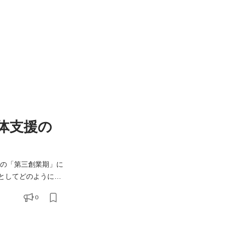
体支援の
としてどのように社
際の業務をテーマに
0
く上できっと大切にな