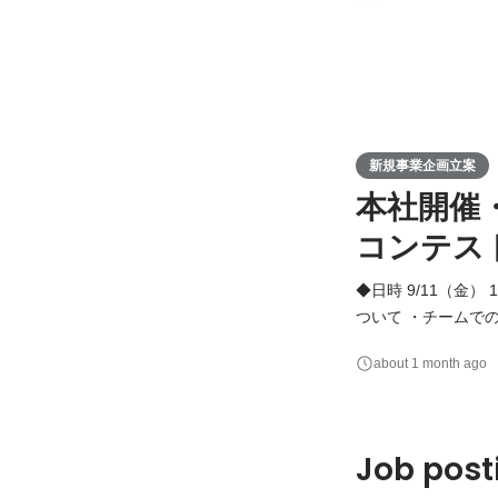
新規事業企画立案
本社開催
コンテス
◆日時 9/11（金） 14:00 〜 18:00 ◆当日の流れ ・会
ついて ・チームで
す。 ・プレゼンテ
about 1 month ago
全チームに対して、
イス
Job post