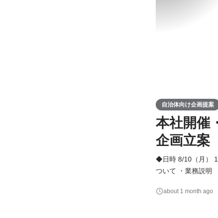
自治体向け企画提案
本社開催
企画立案
◆日時 8/10（月） 14:00 〜 17:00 ◆当日の流れ ・会
ついて ・業務説明
会課題を解決してい
about 1 month ago
したケーススタディ
る