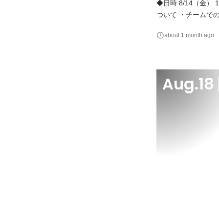
◆日時 8/14（金） 13:00 〜 17:00 ◆当日の流れ ・会
ついて ・チームで
す。 ・プレゼンテ
about 1 month ago
ク 発表後、採用担当と先輩
加可
Aug.18