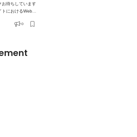
ックお待ちしています
件定義から行い、事業
0
有の開発環境にて必
gement