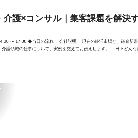
・介護×コンサル｜集客課題を解決
社説明 現在の終活市場と、鎌倉新書の「第三創業期」に
 介護領域の仕事について、実例を交えてお伝えします。 日々どんな
場を知ることができます。 ・グループワーク 実際の業務をテーマに
フィードバックがもらえます。今後仕事をしていく上できっと大切に
I