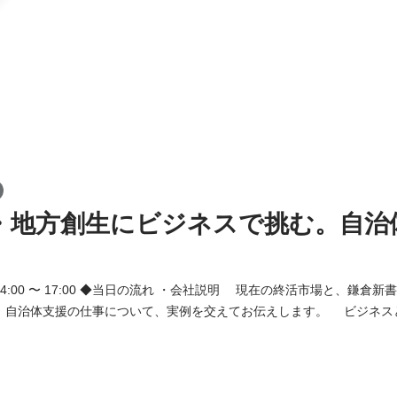
・地方創生にビジネスで挑む。自治
社説明 現在の終活市場と、鎌倉新書の「第三創業期」に
 自治体支援の仕事について、実例を交えてお伝えします。 ビジネス
るのか、リアルな現場を知ることができます。 ・グループワーク 実
です。 社員によるフィードバックがもらえます。今後仕事をしてい