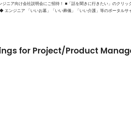
定のエンジニア向け会社説明会にご招待！ ■「話を聞きに行きたい」のクリ
い介護」等のポータルサイトにおけるWebアプ
設計・運用保守や、社内システムの開発に携わります。 開発工程の要
コミュニケーションを取りながら開発を進めていきます。 事業会社特
ings for Project/Product Mana