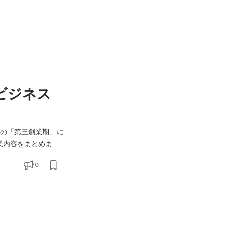
ビジネス
業内容をまとめま
らのフィードバック
0
陣からの貴重なアドバ