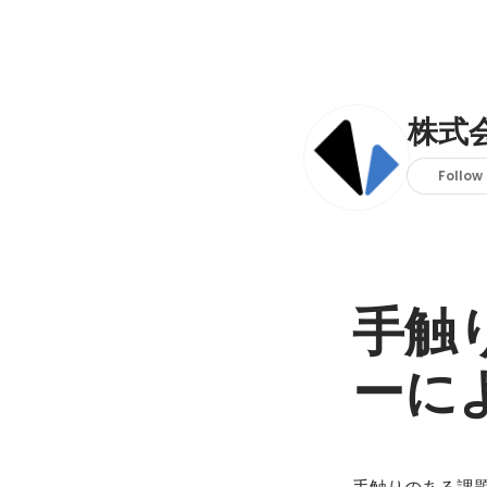
株式会
Follow
手触
ーに
手触りのある課題