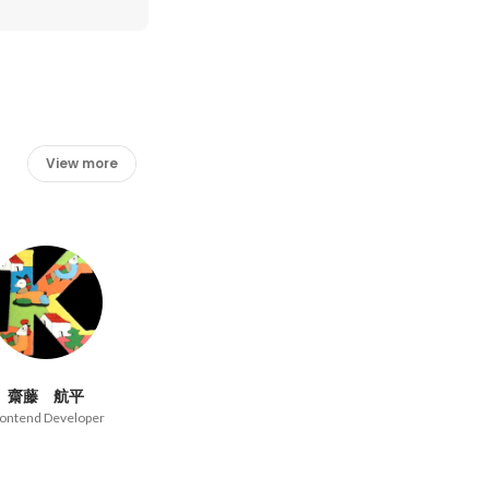
View more
齋藤 航平
ontend Developer