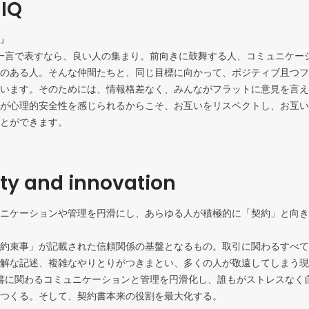
 IQ
』

しさを一言で表すなら、良い人の集まり。前向きに鼓舞する人、コミュニケ
のある人。そんな仲間たちと、同じ目標に向かって、ポジティブ且つフ
います。そのためには、情報格差なく、みんながフラットに意見を言え
が心理的安全性を感じられるからこそ、お互いをリスペクトし、お互い
とができます。
ity and innovation
ニケーションや管理を円滑にし、あらゆる人が積極的に「契約」と向き
約束事」が記載された信頼関係の基盤となるもの。取引に関わるすべて
解な記述、複雑なやりとりがつきまとい、多くの人が敬遠してしまう現
、契約書に関わるコミュニケーションと管理を円滑化し、誰もがストレスな
つくる。そして、契約書本来の役割を最大化する。