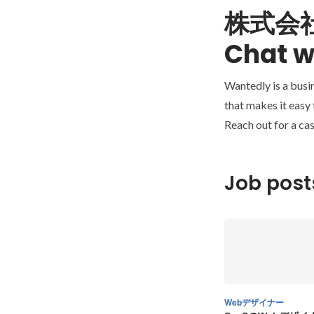
株式会社
Chat w
Wantedly is a busi
that makes it easy
Reach out for a cas
Job post
Webデザイナー