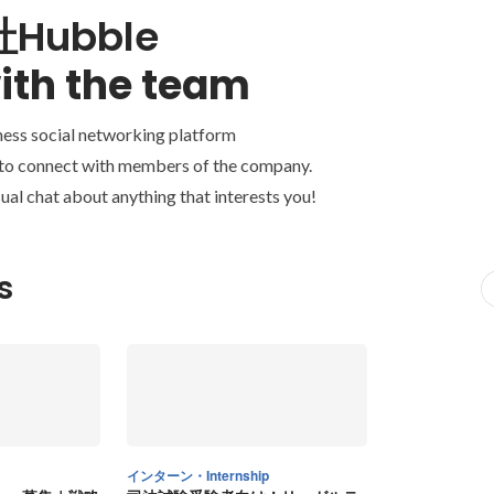
Hubble
ith the team
ness social networking platform
 to connect with members of the company.
ual chat about anything that interests you!
s
インターン・Internship