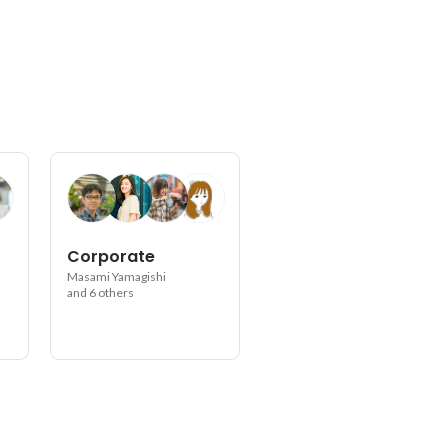
Corporate
Masami Yamagishi
and 6 others