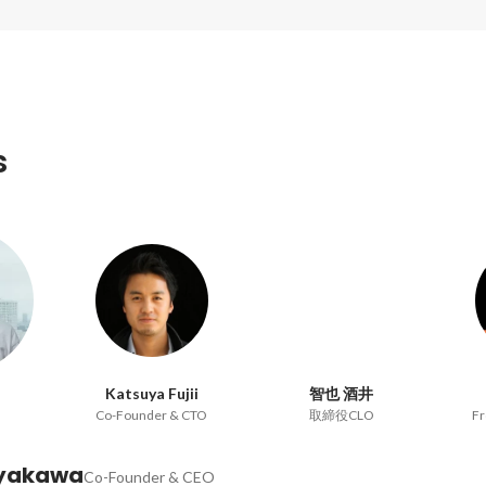
s
Katsuya Fujii
智也 酒井
Co-Founder & CTO
取締役CLO
Fr
ayakawa
Co-Founder & CEO