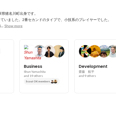
庫県猪名川町出身です。

ていました。2番セカンドのタイプで、小技系のプレイヤーでした。

..
Show more
Business
Development
Shun Yamashita
齋藤 航平
and 19 others
and 9 others
Scout OK members