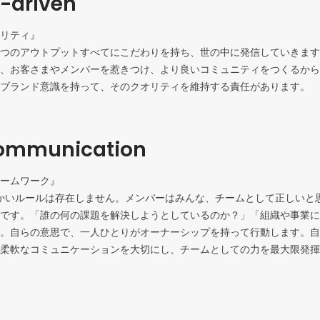
-driven
リティ』

つのアウトプットすべてにこだわりを持ち、世の中に発信していきます
、お客さまやメンバーを惹きつけ、より良いコミュニティをつくるからです
ブランド意識を持って、そのクオリティを維持する責任があります。
ommunication
ームワーク』

は、細かいルールは存在しません。メンバーはみんな、チームとして正しい
です。「誰の何の課題を解決しようとしているのか？」「組織や事業に
。自らの意思で、一人ひとりがオーナーシップを持って行動します。自
柔軟なコミュニケーションを大切にし、チームとしての力を最大限発揮