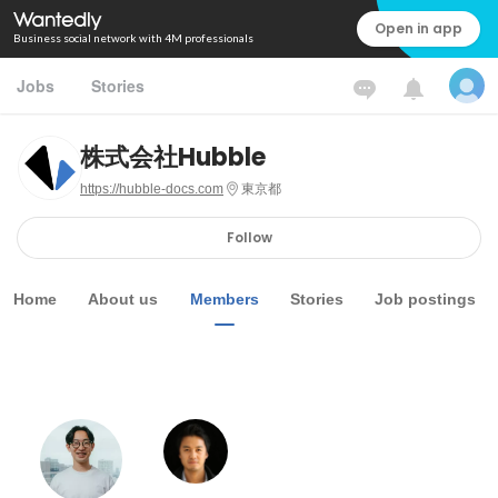
Open in app
Business social network with 4M professionals
Jobs
Stories
株式会社Hubble
https://hubble-docs.com
東京都
Follow
Home
About us
Members
Stories
Job postings