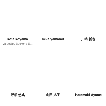
kota koyama
mika yamanoi
川崎 哲也
ValueUp / Backend Engineer
野畑 悠典
山田 温子
Haramaki Ayame