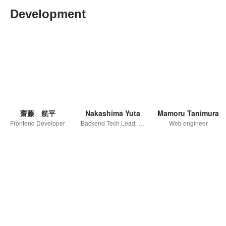
Development
齋藤 航平
Nakashima Yuta
Mamoru Tanimura
Frontend Developer
Backend Tech Lead, CTO室
Web engineer