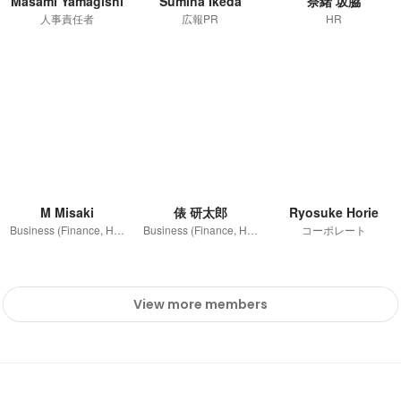
Masami Yamagishi
Sumina Ikeda
奈緒 坂脇
人事責任者
広報PR
HR
M Misaki
俵 研太郎
Ryosuke Horie
Business (Finance, HR etc.)
Business (Finance, HR etc.)
コーポレート
View more members