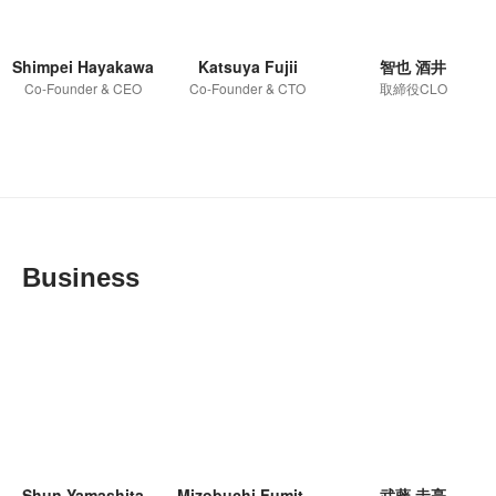
Shimpei Hayakawa
Katsuya Fujii
智也 酒井
Co-Founder & CEO
Co-Founder & CTO
取締役CLO
Business
Shun Yamashita
Mizobuchi Fumitaka
武藤 圭亮