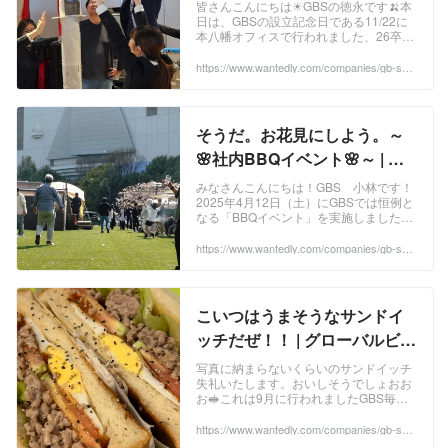
ューション株式会社
皆さんこんにちは☀GBSの徳永です🍌本
日は、GBSの設立記念日である11/22に
本八幡オフィスで行われました、26卒内
定者の方々の内定式の様子を共有いたし
ます👀ぜひご覧くださいませ^^まずは内
https://www.wantedly.com/companies/gb-sol
2/post_articles/1027676
定...
そうだ。お花見にしよう。～
🌸社内BBQイベント🌸～ | グ
ローバルビジネスソリューシ
みなさんこんにちは！GBS 小林です！
2025年4月12日（土）にGBSでは恒例と
ョン株式会社
なる「BBQイベント」を実施しました！
「BBQといえば夏！だけど夏は暑い！少
し早いけど5月にしよう！」そんな思い...
https://www.wantedly.com/companies/gb-sol
2/post_articles/968488
こいつはうまそうなサンドイ
ッチだぜ！！ | グローバルビジ
ネスソリューション株式会社
写真に納まらないくらいのサンドイッチ
失礼いたします。おいしそうでしょおお
お🥪これは9月に行われましたGBS毎年
恒例の新卒イベントのときに、25卒の社
員が作ってくれたものです✨今回はその
https://www.wantedly.com/companies/gb-sol
2/post_articles/1013172
様子をお届...