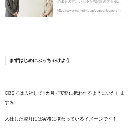
の出身の方、いわゆる未経験の方も積極
的に採用しております🌱だからこそ、未
経験からでも活躍できるのか、入社後の
https://www.wantedly.com/companies/gb-sol
2/post_articles/1066622?status=success
研修はどん...
まずはじめにぶっちゃけよう
GBSでは入社して1カ月で実務に携われるようにいたしま
す💪
入社した翌月には実務に携わっているイメージです！