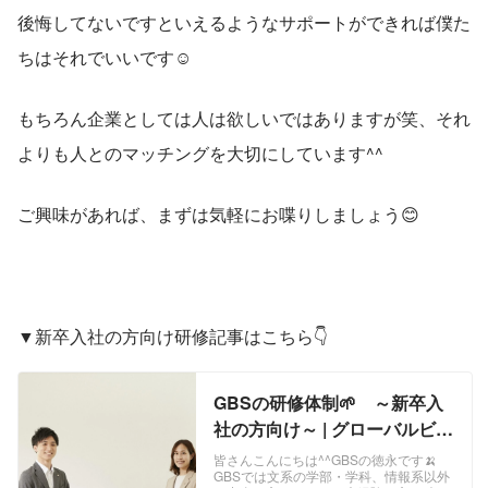
後悔してないですといえるようなサポートができれば僕た
ちはそれでいいです☺️
もちろん企業としては人は欲しいではありますが笑、それ
よりも人とのマッチングを大切にしています^^
ご興味があれば、まずは気軽にお喋りしましょう😊
▼新卒入社の方向け研修記事はこちら👇
GBSの研修体制🌱 ～新卒入
社の方向け～ | グローバルビジ
ネスソリューション株式会社
皆さんこんにちは^^GBSの徳永です🍌
GBSでは文系の学部・学科、情報系以外