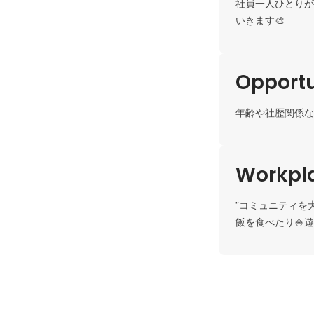
社員一人ひとりが
いきます🎨
Opportu
年齢や社歴関係な
Workpla
”コミュニティを
飯を食べたり🍚遊