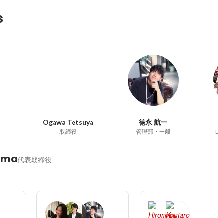
s
Ogawa Tetsuya
徳永 航一
取締役
管理部・一般
D
ama
代表取締役