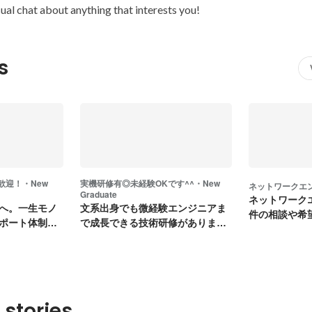
ual chat about anything that interests you!
s
歓迎！・New
実機研修有◎未経験OKです^^・New
ネットワークエ
Graduate
ネットワーク
へ。一生モノ
文系出身でも微経験エンジニアま
件の相談や希
ポート体制で
で成長できる技術研修がありま
す！
 stories