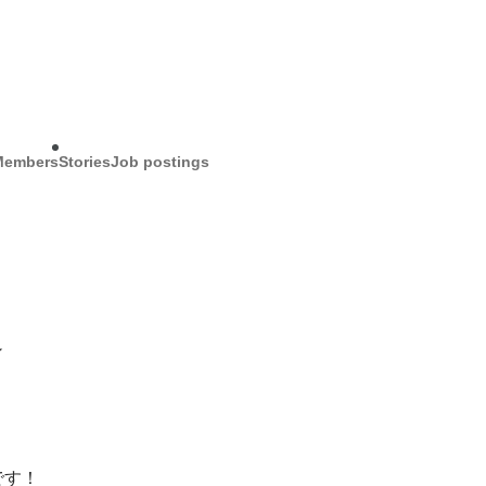
Members
Stories
Job postings
✨
！ 
