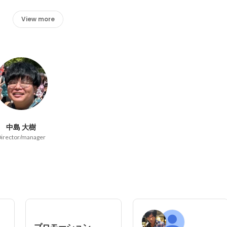
View more
中島 大樹
irector/manager