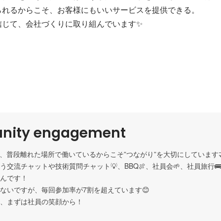
られるからこそ、お客様にもいいサービスを提供できる。

信じて、会社づくりに取り組んでいます✨
ity engagement
上、普段離れた場所で働いているからこそ”つながり”を大切にしています🤝
う交流チャットや技術質問チャット💡、BBQ🍖、社員会🌱、社員旅行
んです！

ないですが、毎回参加率が7割を超えています😊

、まずは社員の笑顔から！