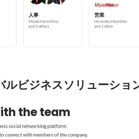
人事
営業
Miyabi Harashima
Hironobu Miyashita
and 2 others
and 1 other
バルビジネスソリューショ
ith the team
ness social networking platform
 to connect with members of the company.