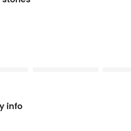
っちゃんが焼き
「アットホームって信じてなかった
【悲報】翌日
 info
お好み焼きパーテ
けど…」未経験から飛び込んだ26
だらけになっ
卒のリアルな本音！【GBS新卒イ
Latest
Latest
ンタビュー】