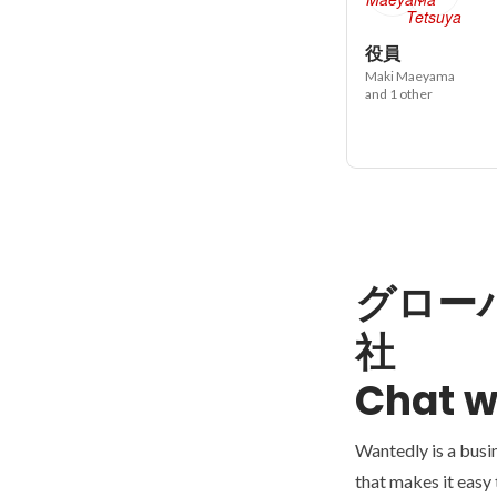
役員
Maki Maeyama
and 1 other
グロー
社
Chat w
Wantedly is a busi
that makes it easy