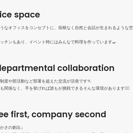
fice space
うなオフィスをコンセプトに、垣根なく自然と会話が生まれるような空
ッチンもあり、イベント時にはみんなで料理を作っています🍳
epartmental collaboration
制度や部活動など部署を超えた交流が活発です🏃

も関係なく、手を挙げれば誰もが挑戦できるそんな環境があります❤️‍🔥
e first, company second
かさの創出』
