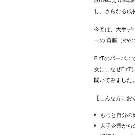
2019年より3
し、さらなる成
今回は、大手デベ
ーの 齋藤（や
FinTのパー
女に、なぜFin
聞いてみました
【こんな方にお
もっと自分の
大手企業から