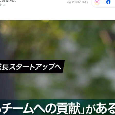
当, 齋藤 彩乃
on
2023-10-17
her