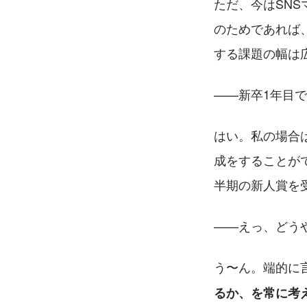
ただ、今はSN
のためであれば
する課題の幅は
——新卒1年目
はい。私の場合
成をすることが
半期の新人賞を
——えっ、どうやっ
う〜ん。端的に
るか、を常に考