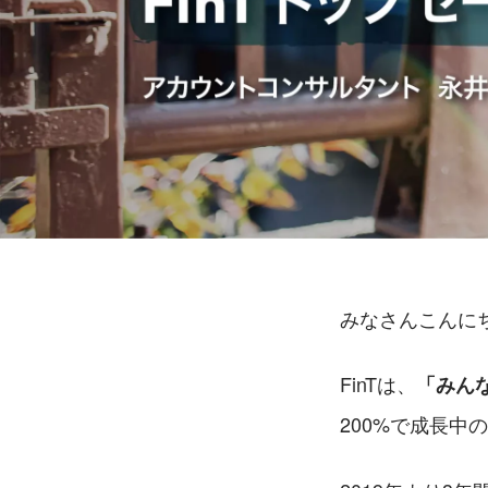
みなさんこんにち
FinTは、
「みん
200%で成長中