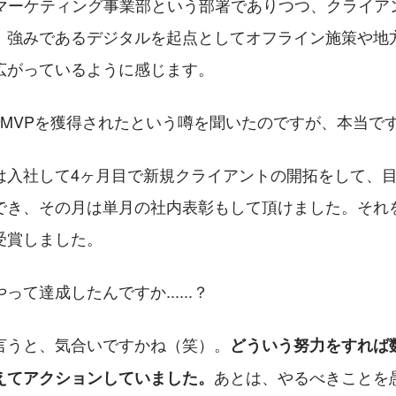
Sマーケティング事業部という部署でありつつ、クライア
、強みであるデジタルを起点としてオフライン施策や地
広がっているように感じます。
でMVPを獲得されたという噂を聞いたのですが、本当で
は入社して4ヶ月目で新規クライアントの開拓をして、
でき、その月は単月の社内表彰もして頂けました。それ
受賞しました。
て達成したんですか......？
言うと、気合いですかね（笑）。
どういう努力をすれば
あとは、やるべきことを
えてアクションしていました。