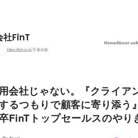
社FinT
Home
About us
https://fint.co.jp
東京都
運用会社じゃない。『クライア
するつもりで顧客に寄り添う
卒FinTトップセールスのやり