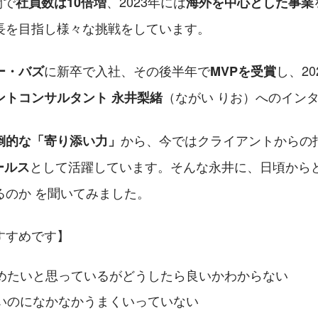
間で
、2023年には
社員数は10倍増
海外を中心とした事業
長を目指し様々な挑戦をしています。
に新卒で入社、その後半年で
し、20
ー・バズ
MVPを受賞
（ながい りお）へのイン
ントコンサルタント 永井梨緒
から、今ではクライアントからの
倒的な「寄り添い力」
として活躍しています。そんな永井に、日頃から
ールス
るのか を聞いてみました。
すすめです】
めたいと思っているがどうしたら良いかわからない
いのになかなかうまくいっていない