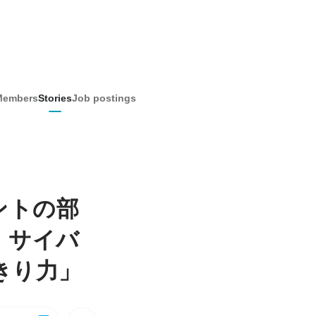
Members
Stories
Job postings
ントの部
』サイバ
きり力」