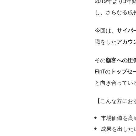
2019年より3年
し、さらなる成
今回は、
サイバ
職をした
アカウ
その
顧客への圧
FinTの
トップセ
と向き合ってい
【こんな方にお
市場価値を高
成果を出した