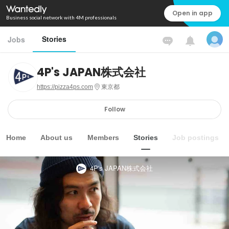
Open in app
Business social network with 4M professionals
Stories
Jobs
4P's JAPAN株式会社
https://pizza4ps.com
東京都
Follow
Home
About us
Members
Stories
Job postings
4P's JAPAN株式会社