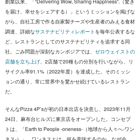
創業以来、「“Delivering Wow, Sharing Happiness”.（驚き
を届け、幸せをシェアする）」というミッションを掲げな
がら、自社工房で作る自家製チーズや生産者のみえる食材
調達、詳細な
サステナビリティレポート
を毎年公表するな
ど、レストランとしてのサステナビリティを追求する同
社。ごみ問題が深刻なカンボジアでは、
ゼロウェイストの
店舗を立ち上げ
、2店舗で20種もの分別を行いながら、リ
サイクル率91.1%（2022年度）を達成した。そのミッシ
ョンの通り、常に世界中を驚かせ続けているレストラン
だ。
そんなPizza 4P’sが初の日本出店を決意し、2023年11月
24日、麻布台ヒルズに東京店をオープンした。コンセプ
トは、「Earth to People -oneness-（地球から人々へ-ワン
ネス-）」。ワンネスとは、何を意味するのか。なぜ今