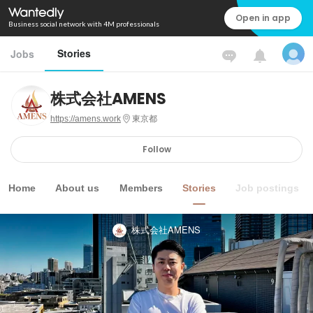
Open in app
Business social network with 4M professionals
Stories
Jobs
株式会社AMENS
https://amens.work
東京都
Follow
Home
About us
Members
Stories
Job postings
株式会社AMENS