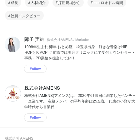
成長
人材紹介
採用現場から
ココロオドル瞬間
社員インタビュー
障子 実結
株式会社AMENS / Marketer
1999年生まれ 卯年 おとめ座 埼玉県出身 好きな音楽はHIP
HOPとK POP ♡ 前職では美容クリニックにて受付カウンセラー・
事務・PR業務を担当しており...
Follow
株式会社AMENS
株式会社AMENS(アメンス)は、2020年6月9日に創業したベンチャ
ー企業です。 在籍メンバーの平均年齢は25.2歳。 代表の小嶺が大
学時代から営業代...
Follow
株式会社AMENS