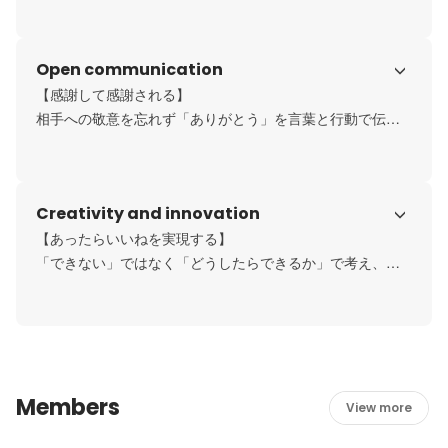
にします。リスクのある仕事ほど付加価値が高いと捉え、
業界をリードする価値を生み出すために、最後までやり遂
Open communication
げます。
【感謝して感謝される】

相手への敬意を忘れず「ありがとう」を言葉と行動で伝え
ることを当たり前の習慣にすること。お客様だけでなく仲
間も含め、関わる人すべてとWin-Winの関係をめざします。
助け合いと気配りを大切にし、情報共有も相手が確認しや
Creativity and innovation
すい形に工夫します。
【あったらいいねを実現する】

「できない」ではなく「どうしたらできるか」で考え、ま
だ世の中にない便利をユニークな製品・サービスで形にす
ること。アンテナを広げて不便や不快さから課題を見つ
け、潜在的要望をすくい上げます。聞いて終わりにせず社
内で共有し、議論を重ねてアイデアを昇華させ、実現まで
やり切ります。
Members
View more