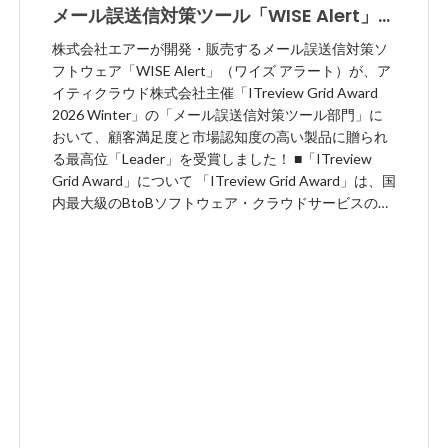
メール誤送信対策ツール「WISE Alert」、
ITreview Grid Award 2026 Winter で最
株式会社エアーが開発・販売するメール誤送信対策ソ
高位「Leader」を受賞
フトウェア「WISE Alert」（ワイズ アラート）が、ア
イティクラウド株式会社主催「ITreview Grid Award
2026 Winter」の「メール誤送信対策ツール部門」に
おいて、顧客満足度と市場認知度の高い製品に贈られ
る最高位「Leader」を受賞しました！ ■「ITreview
Grid Award」について 「ITreview Grid Award」は、国
内最大級のBtoBソフトウェア・クラウドサービスのレ
ビューサイト「ITreview」に投稿された実際の利用者
のレビューをもとに、四半期に一度、顧客満足度およ
び認知度が優れた製品・サービスを表彰するアワード
です。同アワードでは顧客満足度と市場での認知度の
双方が優れた製品を最高位の「Leader」として表彰し
ています。2026年1月に発表された「ITreview Grid
Award 2026 Winter」では、ITreviewに集まった約
15.1万件のレビューをもとに、受賞製品が選定されま
した。 ■受賞概要 「WISE Alert」受賞カテゴリー：メ
ール誤送信対策ツール部門
https://www.itreview.jp/categories/email-wrong-