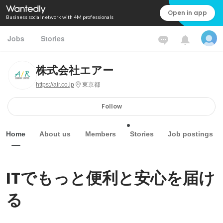
Open in app
Business social network with 4M professionals
Jobs
Stories
株式会社エアー
https://air.co.jp
東京都
Follow
Home
About us
Members
Stories
Job postings
ITでもっと便利と安心を届け
る											