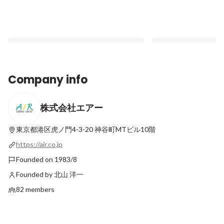
Company info
株式会社エアー
"あったらいいね"を叶える。40年の技術で
「AIを使いたい」だ
挑む、IT課題を解決した3つの実例【AIR
い。企業が直面する課
CASE STUDY】
提案
東京都港区虎ノ門4-3-20
神谷町MTビル10階
Pinned
Pinned
https://air.co.jp
Founded on 1983/8
Founded by 北山 洋一
82 members