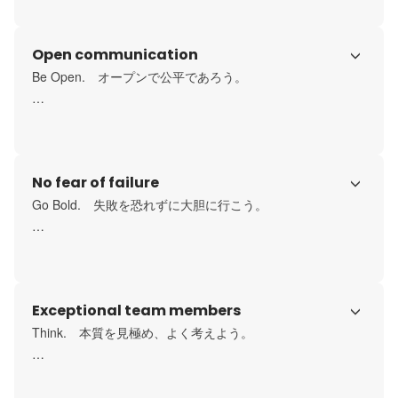
の素晴らしいところを見つけ、共有し、広げていこう。チ
ャレンジや困難を前にして、批判や警鐘を口にする批評家
Open communication
ではなく、解決策を提案・実行する実践者となろう。
Be Open.　オープンで公平であろう。

異なる考えや価値観に対しても、偏見なく聞く姿勢を持
ち、 議論を恐れずに忌憚なく意見を交わそう。自分自身の
弱さも含めて勇気を持って自らを開示し、失敗や困難もオ
No fear of failure
ープンに共有される 風通しの良い組織を創ろう。
Go Bold.　失敗を恐れずに大胆に行こう。

私たちが事業をする意味、それは過去とは異なる未来を創
るためである。迷ったら、困難でも大きく明るい未来を創
る道を選択しよう。 世界を舞台に挑戦する集団であろう。
Exceptional team members
Think.　本質を見極め、よく考えよう。

私たちは何をしようとしているのか。何のために、誰に向
けて事業を行うのか。小さなイベントから大きな事業ま