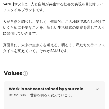
SANU [サヌ] は、⼈と⾃然が共⽣する社会の実現を⽬指すライ
フスタイルブランドです。

⼈が⾃然と調和し、楽しく、健康的にこの地球で暮らし続けて
いくために必要なことを、新しい⽣活様式の提案を通して⼈々
に発信していきます。

真⾯⽬に、未来の⽣き⽅を考える。明るく、私たちのライフス
タイルを変えていく。それがSANUです。
Values
Work is not constrained by your role
Be the Sun.　世界を明るく変えていこう。

自らが楽しむことが、周囲を巻き込む一番の力。 人や物事