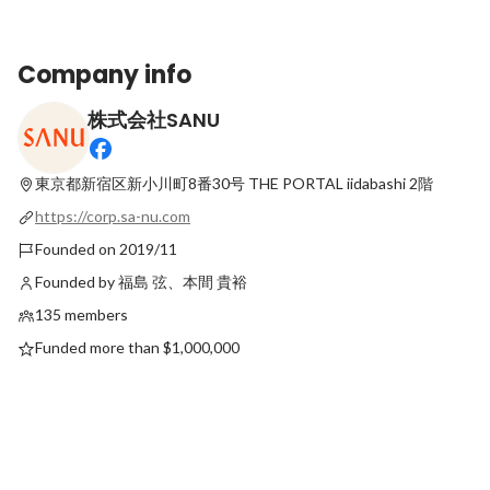
Company info
株式会社SANU
天職は、探すものじゃない。 人生の選択肢
「自然が好き」に、本
に悩む、大学生の皆さんへ 〜SANUで新卒
27/28新卒採用直結
採用・インターン募集を本格的に始めま
東京都新宿区新小川町8番30号
THE PORTAL iidabashi 2階
Latest
Latest
す！〜
https://corp.sa-nu.com
Founded on 2019/11
Founded by 福島 弦、本間 貴裕
135 members
Funded more than $1,000,000