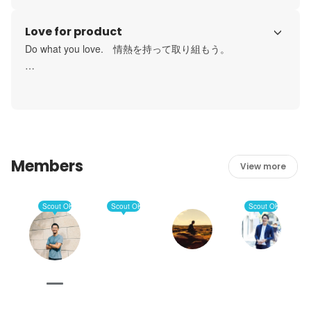
で、SANUが作るすべての物事に対し、一本筋が通るまで考
Love for product
え抜こう。深く考えることは、信念を生み、よって人の心
を動かす。
Do what you love.　情熱を持って取り組もう。

「好き」という気持ちは伝播する。自分の心が動くものに
熱量を持って取り組むことで、周りの人が呼応し、体験し
てくれる人の心も動かす。一つずつの仕事に熱量を持って
取り組み、その中に楽しさを見出す（Love what you 
do.）。
Members
View more
Scout OK
Scout OK
Scout OK