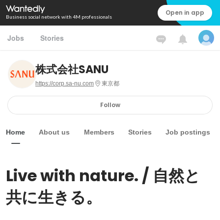
Open in app
Business social network with 4M professionals
Jobs
Stories
株式会社SANU
https://corp.sa-nu.com
東京都
Follow
Home
About us
Members
Stories
Job postings
Live with nature. / 自然と
共に生きる。