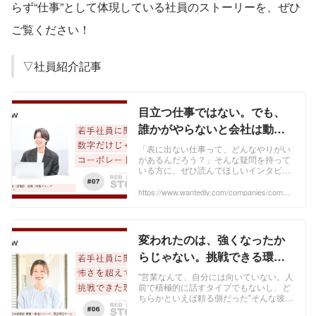
らず“仕事”として体現している社員のストーリーを、ぜひ
ご覧ください！
▽社員紹介記事
目立つ仕事ではない。でも、
誰かがやらないと会社は動か
ない。コーポレートとして向
「表に出ない仕事って、どんなやりがい
があるんだろう？」そんな疑問を持って
き合った"やり切る力"｜財
いる方に、ぜひ読んでほしいインタビュ
務・経理部【Interview#07】 |
ーです。 今回お話を聞いたのは、コーポ
レート部門で働く中途入社1年目の社
https://www.wantedly.com/companies/compa
レッドホースコーポレーショ
ny_2023206/post_articles/1052924
員。最初は指摘...
ン株式会社
変われたのは、強くなったか
らじゃない。挑戦できる環境
がくれたもの｜｜東日本営業
"営業なんて、自分には向いていない。人
前で積極的に話すタイプでもないし、ど
部【Interview#06】 | レッドホ
ちらかといえば頼る側だった"そんな彼女
ースコーポレーション株式会
が、いまは自分から「やってみたい」と