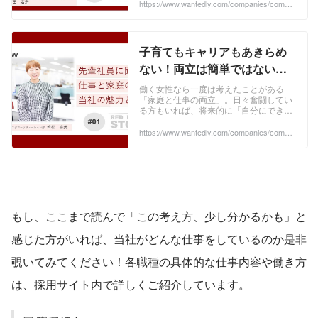
手を挙げるまでに変わったのには当社の
https://www.wantedly.com/companies/compa
社
ny_2023206/post_articles/1046134
認め合う「...
子育てもキャリアもあきらめ
ない！両立は簡単ではないけ
れど無理じゃない｜カスタマ
働く女性なら一度は考えたことがある
「家庭と仕事の両立」。日々奮闘してい
ーソリューション部
る方もいれば、将来的に「自分にできる
【Interview#01】 | 社員インタ
だろうか」と不安を抱えている方も多い
のではないでしょうか。当社には、リモ
https://www.wantedly.com/companies/compa
ビュー
ny_2023206/post_articles/1011405
ート勤務やフレッ...
もし、ここまで読んで「この考え方、少し分かるかも」と
感じた方がいれば、当社がどんな仕事をしているのか是非
覗いてみてください！各職種の具体的な仕事内容や働き方
は、採用サイト内で詳しくご紹介しています。