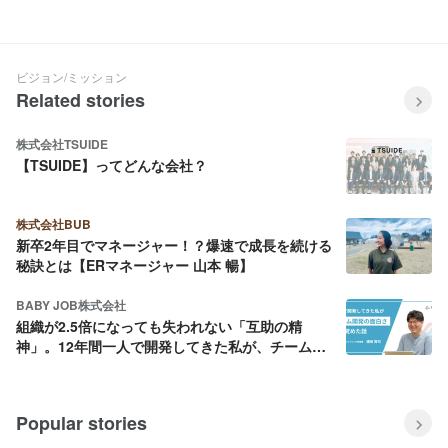
組織づくり｜アウル事業部
が語る地域創生のリアルとは？|
【Interview#08】#Rewrite
東日本アカウントディレクショ
ン部【Interview#09】#Rewrite
ビジョン/ミッション
Related stories
株式会社TSUIDE
【TSUIDE】ってどんな会社？
株式会社BUB
新卒2年目でマネージャー！？爆速で成長を続ける
秘訣とは【ERマネージャー 山本 暢】
BABY JOB株式会社
組織が2.5倍になっても失われない「互助の精
神」。12年間一人で開発してきた私が、チーム開
発の面白さに目覚めた話
Popular stories