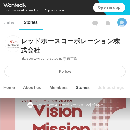
Open in app
Business social network with 4M professionals
Stories
Jobs
レッドホースコーポレーション株
式会社
https://www.redhorse.co.jp
東京都
Follow
Home
About us
Members
Stories
Job postings
レッドホースコーポレーション株式会社