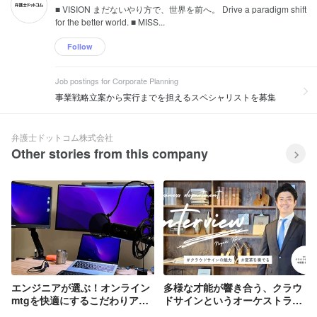
■ VISION まだないやり方で、世界を前へ。 Drive a paradigm shift
for the better world. ■ MISS...
Follow
Job postings for Corporate Planning
事業戦略立案から実行までを担えるスペシャリストを募集
弁護士ドットコム株式会社
Other stories from this company
エンジニアが選ぶ！オンライン
多様な才能が響き合う、クラウ
mtgを快適にするこだわりアイ
ドサインというオーケストラ
テム特集
で、変革を奏でる仲間を求む。