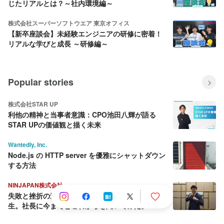
じたリアルとは？～社内環境編～
株式会社スーパーソフトウエア 東京オフィス
【新卒座談会】未経験エンジニアの研修に密着！
リアルな学びと成長 ～研修編～
Popular stories
株式会社STAR UP
利他の精神と当事者意識：CPO池田八輝が語る
STAR UPの価値観と描く未来
Wantedly, Inc.
Node.js の HTTP server を優雅にシャットダウン
する方法
NINJAPAN株式会社
失敗と挫折の連続から這い上がり続ける壮絶な人
生。社長に今までとこれからを聞いてみた。