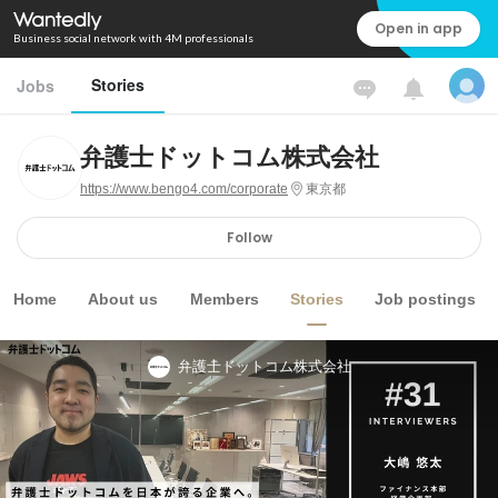
Open in app
Business social network with 4M professionals
Stories
Jobs
弁護士ドットコム株式会社
https://www.bengo4.com/corporate
東京都
Follow
Home
About us
Members
Stories
Job postings
弁護士ドットコム株式会社