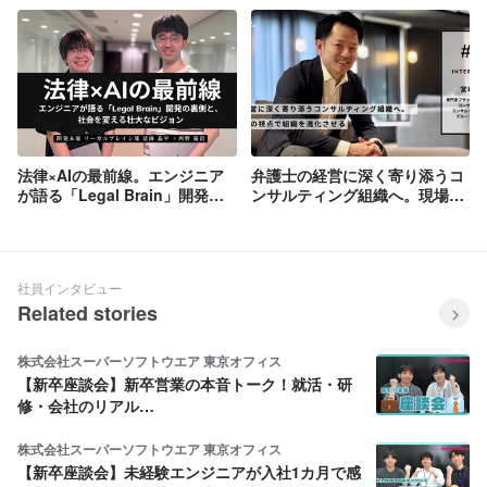
【事業部インタビューVol.2】／
執行役員 クラウドサイン事業本
部 本部長 根垣昂平
法律×AIの最前線。エンジニア
弁護士の経営に深く寄り添うコ
が語る「Legal Brain」開発の
ンサルティング組織へ。現場と
裏側と、社会を変える壮大なビ
俯瞰の視点で組織を進化させる
ジョン
／コンサルティンググループ 宮
﨑 将徳【面接官インタビュー】
社員インタビュー
Related stories
株式会社スーパーソフトウエア 東京オフィス
【新卒座談会】新卒営業の本音トーク！就活・研
修・会社のリアル…
株式会社スーパーソフトウエア 東京オフィス
【新卒座談会】未経験エンジニアが入社1カ月で感