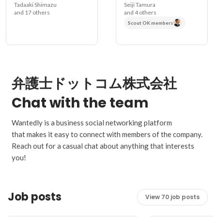
Tadaaki Shimazu
Seiji Tamura
and 17 others
and 4 others
Scout OK members
弁護士ドットコム株式会社
Chat with the team
Wantedly is a business social networking platform
that makes it easy to connect with members of the company.
Reach out for a casual chat about anything that interests
you!
Job posts
View 70 job posts