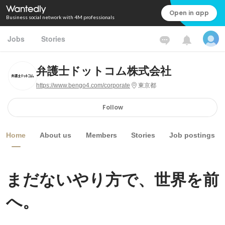
Open in app
Business social network with 4M professionals
Jobs
Stories
弁護士ドットコム株式会社
https://www.bengo4.com/corporate
東京都
Follow
Home
About us
Members
Stories
Job postings
まだないやり方で、世界を前
へ。