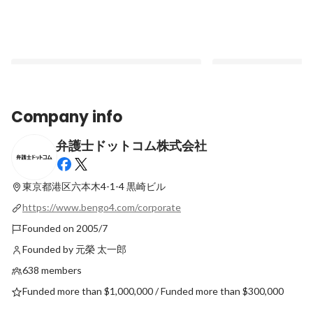
Company info
弁護士ドットコム株式会社
弁護士の経営に深く寄り添うコンサルティ
AIとリーガルテック
ング組織へ。現場と俯瞰の視点で組織を進
ーサクセスの「正解」
化させる／コンサルティンググループ 宮﨑
LegalBrain事業本
東京都港区六本木4-1-4
黒崎ビル
Latest
Latest
将徳【面接官インタビュー】
ンタビュー】
https://www.bengo4.com/corporate
Founded on 2005/7
Founded by 元榮 太一郎
638 members
Funded more than $1,000,000 / Funded more than $300,000