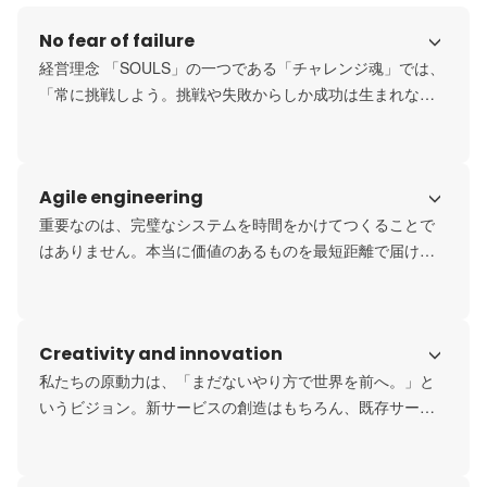
No fear of failure
経営理念 「SOULS」の一つである「チャレンジ魂」では、
「常に挑戦しよう。挑戦や失敗からしか成功は生まれな
い。最速で挑戦して失敗することが、成功につながる」を
掲げ、失敗を恐れない取り組みを続けています。
Agile engineering
重要なのは、完璧なシステムを時間をかけてつくることで
はありません。本当に価値のあるものを最短距離で届け、
お客様の声を聞きながら改善し続けること。差別化ポイン
トに集中し、無駄を徹底的に排除することで、最高のサー
ビスを最速で実現します。
Creativity and innovation
私たちの原動力は、「まだないやり方で世界を前へ。」と
いうビジョン。新サービスの創造はもちろん、既存サービ
スの見直し、社内体制の変革まで、会社をより良くするた
めの変革を恐れません。常に新しい視点を取り入れ、既成
概念にとらわれない発想で、まだ見ぬ未来を切り拓いてい