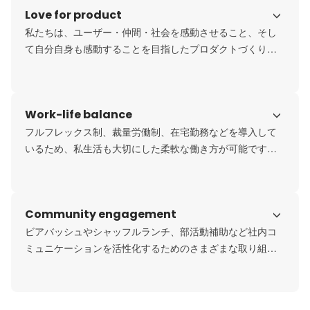
Love for product
きます。
私たちは、ユーザー・仲間・社会を感動させること、そし
て自分自身も感動することを目指したプロダクトづくりを
行っています。
Work-life balance
フルフレックス制、裁量労働制、在宅勤務などを導入して
いるため、私生活も大切にした柔軟な働き方が可能です。
産休・育休・ベビーシッター費用補助など子育てと仕事の
両立も支援しています。
Community engagement
ビアバッシュやシャッフルランチ、部活動補助など社内コ
ミュニケーションを活性化するためのさまざまな取り組み
を実施しています。