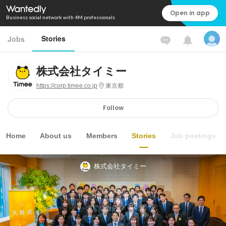
Open in app
Business social network with 4M professionals
Stories
Jobs
株式会社タイミー
https://corp.timee.co.jp
東京都
Follow
Home
About us
Members
Stories
Job postings
株式会社タイミー