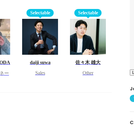
Selectable
Selectable
NODA
daiji suwa
佐々木 雄大
Sales
Other
ネー
J
C