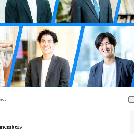
ages
mbers