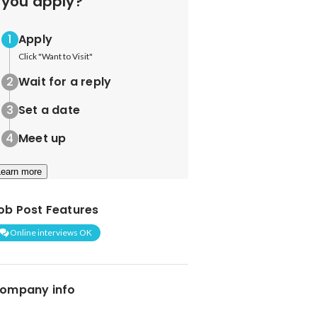
you apply?
Apply
Click "Want to Visit"
Wait for a reply
Set a date
Meet up
Learn more
ob Post Features
Online interviews OK
ompany info