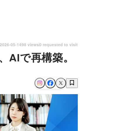
2026-05-14
98 views
0 requested to visit
、AIで再構築。