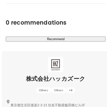
イ』やアルムナイ特化型メディア『アルムナビ』を運営
し、アルムナイ事例について研究する『アルムナイ研究
所』研究員も兼任しています。

0 recommendations
そして、2024年にはDX人材・エンジニア採用支援の株式
会社レインと経営統合によりグループ化し、グループの
CEOに就任いたしました。アルムナイ・リレーションシッ
プを日本に文化として根付かせるためには、他の人事施策
Recommend
との強い連携が必要となります。その中でも、採用におい
て質の高いサービスを提供するレインとの経営統合によ
り、入り口と出口をつなぐHR業界でも珍しい存在として
さらなる成長を目指しています。

ハッカズークやレインのサービス、ビジネス協業、採用情
報などにご興味をお持ちいただけた方はお気軽にご連絡く
ださい。

株式会社ハッカズーク
株式会社ハッカズーク

https://www.hackazouk.com/

Others
Others
+
8
https://official-alumni.com/

株式会社レイン

東京都文京区後楽2-3-21 住友不動産飯田橋ビル5F