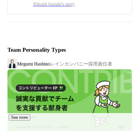
す。長年にわたり、グローバル人事・採用コンサルティン
Hitoshi Suzuki's story
グ、アウトソーシング事業に携わり、アジア地域における
事業開発を主導してまいりました。その経験を活かし、ア
Continue to read
ルムナイ・エンゲージメントの重要性を提唱し、企業の成
長に貢献することを目指しています。

私のキャリアは、カナダのマニトバ州立大学を卒業後に日
本に帰国して入社したアルパイン株式会社から始まり、
Team Personality Types
T&Gグループでは法人向け営業部長、そしてグアム現地法
人のゼネラルマネージャーを務めました。その後、レジェ
ンダ・コーポーレーションに入社し、数年間、日本で採用
レインカンパニー採用責任者
Megumi Hashino
支援業務のプロジェクトリーダーなどを経て、シンガポー
ルを拠点に、シンガポール、マレーシア、インドネシア、
タイ、ベトナム、カンボジア、中国、そしてフィリピンな
どで、人事コンサルティング、採用コンサルティング・ア
ウトソーシング、採用管理システム（ATS）の開発と提
供、給与計算アウトソーシング拠点設立（中国）、システ
ム開発拠点設立（フィリピン）などに従事しました。

See more
2017年には、システム開発拠点設立時のフィリピンの仲間
達と、マニラと日本にハッカズークを設立。アルムナイと
の関係構築を支援するサービス『オフィシャル・アルムナ