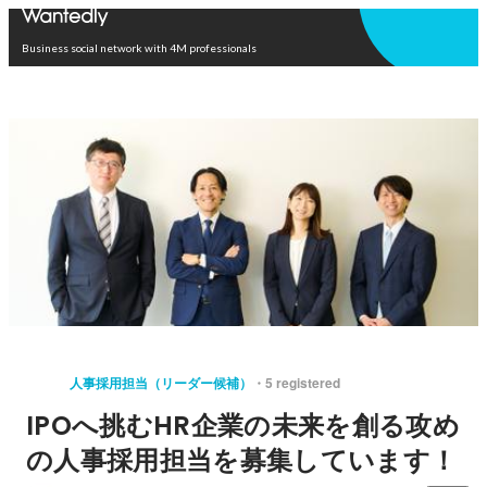
Open in app
Business social network with 4M professionals
人事採用担当（リーダー候補）
5 registered
IPOへ挑むHR企業の未来を創る攻め
の人事採用担当を募集しています！