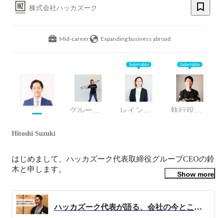
株式会社ハッカズーク
Mid-career
Expanding business abroad
Selectable
Selectable
グループCOO/CHRO
レインカンパニー採用責任者
執行役員 アルムナイカンパニー CEO
Hitoshi Suzuki
はじめまして、ハッカズーク代表取締役グループCEOの鈴
木と申します。

Show more
私はハッカズークを設立以来、企業とアルムナイとの持続
的な関係構築を支援し、企業と個人の新しい関係を実現し
ハッカズーク代表が語る、会社の今とこれから「日本の人事史に名を刻む事業を僕らはやっている」
て退職による損失をなくすことに情熱を注いできていま