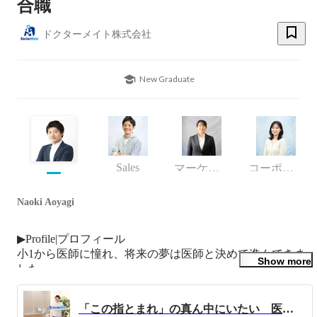
合職
ドクターメイト株式会社
New Graduate
Sales
マーケティンググループ
コーポレートデザイングループ
Naoki Aoyagi
▶Profile|プロフィール

小1から医師に憧れ、将来の夢は医師と決めて進んできま
Show more
した。

無事に医師になれたものの、中学の恩師から言われた言葉
である「おまえは医師を目指すな、医師になって何をする
「この指とまれ」の真ん中にいたい 医療と介護の間で掲げ続ける一筋の信念
かを考えろ」という言葉がやけに心に残っており、医師に