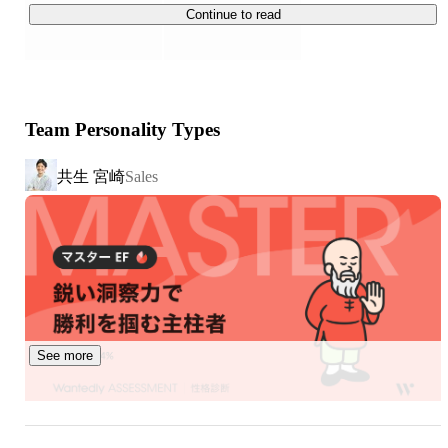
では、約140兆円の社会保障費のうち、約48兆円が医療
Continue to read
に、約15兆円が介護に使われると見込まれています。

1960年代には失業対策や生活保護などが中心だった日本
の保障費は、次第に医療保障や年金制度などの社会保障費
に、今や高齢化とともに、老人福祉を中心とする社会福祉
Team Personality Types
や介護に重点が移っています。しかもこの費用は年々膨れ
上がり続けています。

共生 宮崎
Sales
つまり、日本の高齢化が急速に進んだ結果、社会保障の給
付と負担が経済の伸びを上回って増大すると見込まれてい
ます。

この状況をどこかで改善しなければ、私たちは医療や介護
を持続的に保障してもらうことが難しくなってしまうので
す。

See more
2. 事業：医療と介護をつなぐことで［持続可能な介護のし
くみを創る］

日本の社会保障費を適正化するためには、医療と介護をぐ
なぐことで、持続可能な介護のしくみを創ることが不可欠