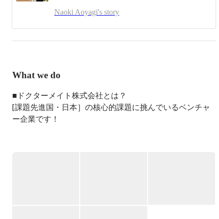
なって何をしたいのかを考える日々を送っていました。

Naoki Aoyagi's story
救急医療に興味を持ち命を救う喜びに目覚めたり、逆に病
気の根本原因を減らしたく予防医療に興味を持ったりしま
したが、最終的には患者さんと同じものを見てごまかしの
きかない皮膚科に魅力を感じ皮膚科医になりました。

皮膚科になってからは皮膚悪性腫瘍を専門に手術をする皮
膚科である皮膚外科を専門として学んでおりました。

What we do
日々診療を行う中で介護医療連携の課題を多く経験し、介
護医療連携の課題解決をしたいという想いがつのっていま
■ドクターメイト株式会社とは？

した。ちょうどその時に大学時代の先輩が起業をしてお
[課題先進国・日本］の核心的課題に挑んでいるベンチャ
り、医師でも起業をして社会課題解決をするということを
ー企業です！

しても良いんだと気付かされました。

それから介護士さんの勉強会にも単身参加するようにな
り、介護現場の課題感の話を聞いている中で、より強く現
1. 背景：すべての人に直結する社会課題

状の課題を解決したいという想いが強くなり起業をしまし
私たちは今、超高齢化社会の中で歳を重ねています。いず
た。

れ祖父母や両親に介護が必要となり、やがては私たち自身
現在は平日はドクターメイト株式会社、土日は横浜の皮膚
も高齢者になる日がやってきます。医療や介護は、いつか
科のクリニックで診療という日々を送っています。
は必ず身近になります。

その中で日本全体を見ると、令和7年（2025年）の見通し