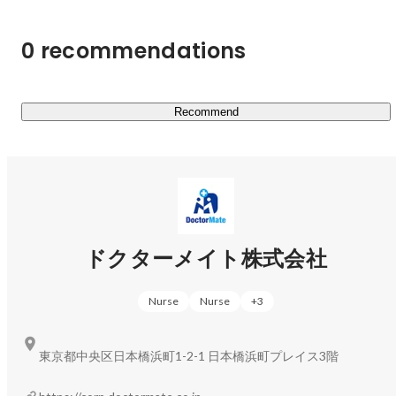
野田 美紗希
マーケティンググループ
だと、私たちは考えています。

0 recommendations
今、介護現場のリソースは逼迫しています。もちろん急激
な高齢化も理由のひとつです。しかしそれだけではありま
せん。

Recommend
単純に母数が増えるだけでなく、要介護度が高い（＝日常
生活において介護を必要とする度合いが高い）方が増えて
いることも大きな要因です。

さらに、医療費削減のため、今までなら入院治療を受けて
いた高齢患者を早期退院させるように国が促したことで、
介護施設の病院化が進みました。その結果、介護現場では
中村 恵美
コーポレートデザイングループ
医療的な対応や看取り（最期を迎えるまで行うケア）の重
ドクターメイト株式会社
要性が年々高まっていることも、大きく影響しています。

Nurse
Nurse
+
3
しかし現在は、医療的なケアを実現するだけの体制を、介
護施設は十分に整備できていません。ここに、私たちが解
決したい課題があるのです。

東京都中央区日本橋浜町1-2-1 日本橋浜町プレイス3階