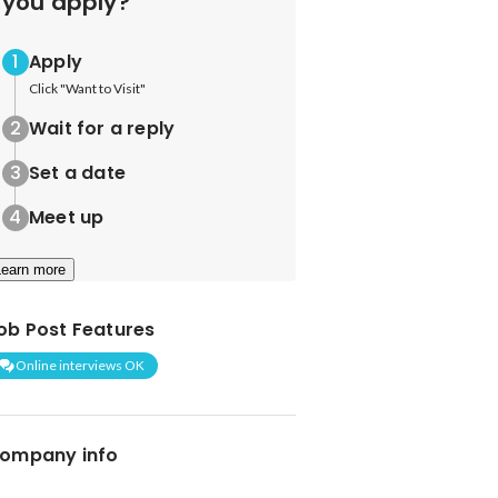
you apply?
Apply
Click "Want to Visit"
Wait for a reply
Set a date
Meet up
Learn more
ob Post Features
Online interviews OK
ompany info