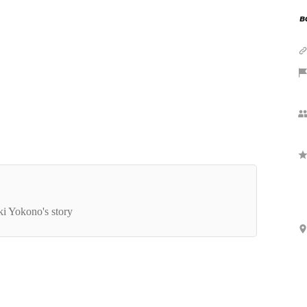
Show more
BONNOU採用担当者紹介】取締役・旅人・ポー
ー日本ランカー。BONNOUの採用担当兼取締役
ki Yokono's story
横野さんが語る、異色の経歴とマーケティングに
ける熱量の源泉とは。