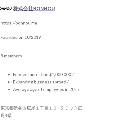
株式会社BONNOU
https://bonnou.me
Founded on 10/2019
8 members
Funded more than $1,000,000
/
Expanding business abroad
/
Average age of employees in 20s
/
東京都渋谷区広尾１丁目１０−５ テック広
尾4階