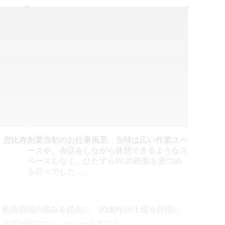
、恵比寿
創業当初のお仕事風景。当時は広い作業スペ
ースや、会話をしながら休憩できるようなス
ペースもなく、ひたすらPCの画面を見つめ
る日々でした…。
ート動画領域の強みを起点に、2030年の上場を目指し
創業6期目のベンチャー企業です。
