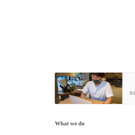
【
カ
Ri
の
向
What we do