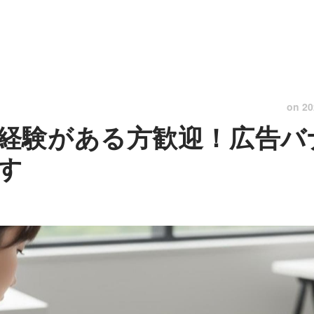
on
20
経験がある方歓迎！広告バ
す