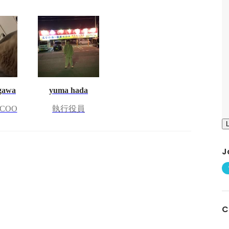
gawa
yuma hada
COO
執行役員
J
C