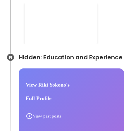
営業代理店全国成績200社中
Aug 2015
-
Jun 2016
1
位
Hidden: Education and Experience	
View Riki Yokono's
Full Profile
View past posts