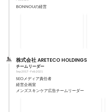
BONNOUの経営
TikTok広告消化金額ランキング
台湾市場越境
績
Jan 2022
Oct 2019
-
Dec 
10
位
株式会社 ARETECO HOLDINGS
チームリーダー
Sep 2017
-
Feb 2021
SEOメディア責任者

経営企画室

メンズスキンケア広告チームリーダー
メンズスキンケアwebマーケティング個人売
上
Feb 2020
-
Feb 2021
A