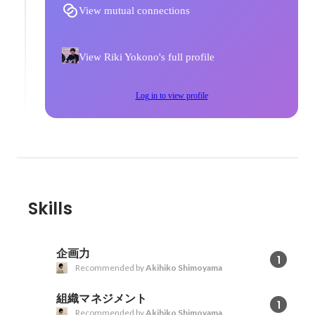
View mutual connections
View Riki Yokono's full profile
Log in to view profile
Skills
企画力
1
Recommended by
Akihiko Shimoyama
組織マネジメント
1
Recommended by
Akihiko Shimoyama