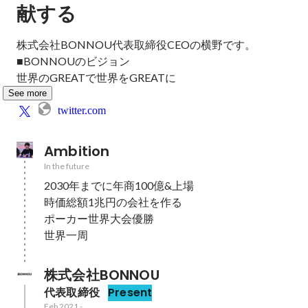
献する
株式会社BONNOU代表取締役CEOの横野です。

■BONNOUのビジョン

世界のGREATで世界をGREATに
See more
twitter.com
Ambition
In the future
2030年までに年商100億&上場

時価総額1兆円の会社を作る

ポーカー世界大会優勝

世界一周
株式会社BONNOU
代表取締役
Present
Feb 2021
-