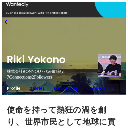
Open in app
Business social network with 4M professionals
Riki Yokono
株式会社BONNOU / 代表取締役
7
Connections
2
Followers
Profile
Stories
Personality
Connections
使命を持って熱狂の渦を創
、
り
世界市民として地球に貢