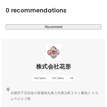
きている人と定義しています。

0 recommendations
幼い頃は、誰もが自分が主人公の夢を描き、自分の人生に
ワクワクして、毎日を生きていたのではないでしょうか？

花形はそんな生き方でそれぞれの人生に熱く動く人を日本
Recommend
中に溢れさせます！

▍事業内容

￣￣￣￣￣￣￣￣￣￣￣￣

現在、私たちは『総合型選抜専門塾AOI』をメイン事業と
し、様々な教育事業を展開しています！

株式会社花形
"総合型選抜"とは、就職活動の大学受験版のようなイメー
ToC Sales
ToC Sales
+
8
ジで、大学への志望理由書や筆記試験の小論文、実技試験
の面接等を通じて、受験生を総合的に評価し、受験生の人
物像と大学の求める学生像（アドミッション・ポリシー）
京都市下京区綾小路通烏丸東入竹屋之町２５１番地２ ナカ
がどれだけマッチしているかで合否が決まる大学入試のこ
ムラビル２階
とです。
