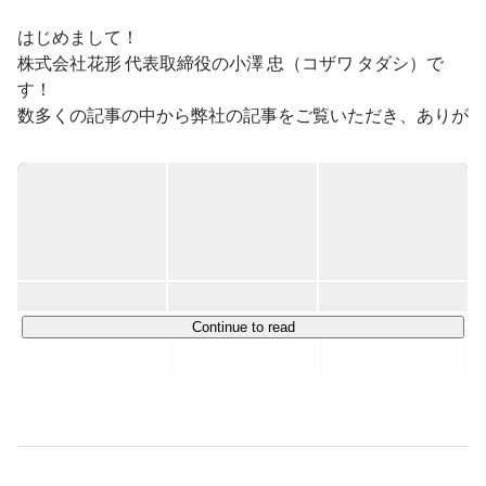
はじめまして！

株式会社花形 代表取締役の小澤 忠（コザワ タダシ）で
す！

数多くの記事の中から弊社の記事をご覧いただき、ありが
とうございます！

会社やメインの事業内容、募集背景についてご説明させて
いただきます！

▍ミッション

￣￣￣￣￣￣￣￣￣￣￣￣

株式会社花形は、

Continue to read
"「ヒーロー」を日本中に"をミッションに、

日本中の人々が、自分の人生を自分自身が"ヒーロー"とし
て生き続けることができる社会をつくります！

"ヒーロー"とは、社会通念や枠組みに組み込まれることな
く、自分の足が向く素直な気持ちを大事に自分の人生を生