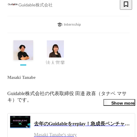
Guidable株式会社
Internship
法人営業
Masaki Tanabe
Guidable株式会社の代表取締役 田邉 政喜（タナベ マサ
キ）です。

Show more
慶應義塾大学総合政策学部卒業後、2009年ソフトバンク株
式会社入社。

去年のGuidableをreplay！急成長ベンチャーの1年って？？
広報室配属でソフトバンクモバイルの携帯電話機や携帯電
話向けサービスの広報を担当。新聞 / 雑誌 / テレビ / Webな
Masaki Tanabe's story