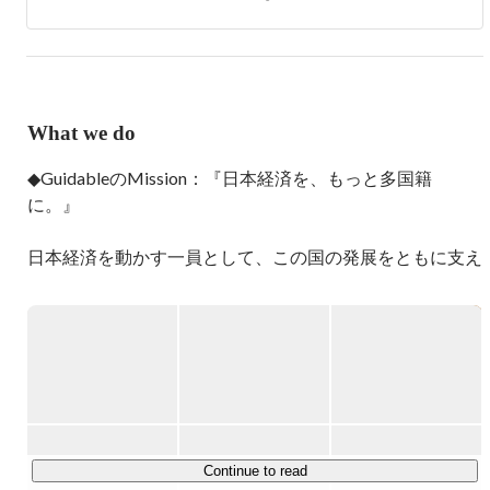
どを通した全方位プロモーションを実施。ソフトバンクア
カデミア2期生。

2014年フォースバレー・コンシェルジュ株式会社に入社
し、史上最年少マネージャーに就任。

What we do
2015年11月Guidable株式会社設立。経産省主催の始動プロ
ジェクトにてイスラエル派遣メンバー10人に選出。
◆GuidableのMission：『日本経済を、もっと多国籍
に。』

日本経済を動かす一員として、この国の発展をともに支え
る在留外国人が、

国籍を理由に不便を感じる場面をなくしたい。

ガイダブルはそんな想いを原動力に、

外国人の仕事や暮らしをサポートする事業を展開していま
す。

あらゆる外国人が生き生きと働き、当たり前の幸せを享受
できる。

Continue to read