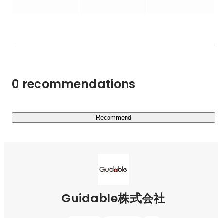
そんな社会を実現することは、

労働人口の減少をはじめとするこの国の課題に大きなイン
パクトを与え、

日本経済を成長させることにも、つながっていくはず。

テクノロジーをつうじて日本人と外国人の間にある

国籍の壁をひとつずつ取り払い、

0 recommendations
日本の可能性を、外国人とともに広げていく。

それが、私たちの使命です。

◆サービス内容

Recommend
現在はPURPOSEである「外国人採用を当たり前に」の達
成に向け、メインサービスである「Guidable Jobs」に力
を入れ、在留外国人と日本企業のマッチングに尽力してい
ます。

　◉Guidable Jobs（
https://jobs.guidable.co/
）

　在留外国人ユーザー数：250,000人

Guidable株式会社
　求人掲載企業数：23000社　（2024年12月時点）
