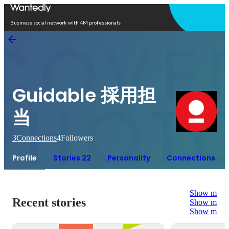
Open in app
Business social network with 4M professionals
Guidable 採用担
当
3
Connections
4
Followers
Profile
Stories 22
Personality
Connections
Show more
Recent stories
Show more
Show more