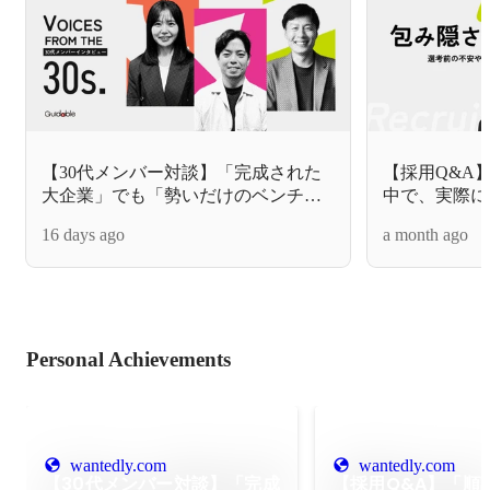
【30代メンバー対談】「完成された
【採用Q&A
大企業」でも「勢いだけのベンチャ
中で、実際に
ー」でもない。中途メンバーが
長ベンチャー
16 days ago
a month ago
Guidableで感じた“地に足のついた”成
知ってますか
長
Personal Achievements
wantedly.com
wantedly.com
【30代メンバー対談】「完成
【採用Q&A】「順