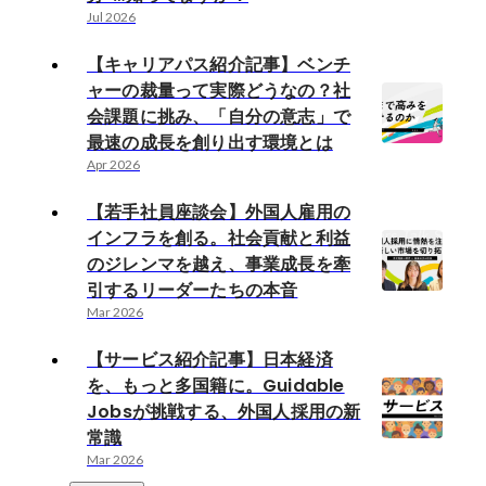
Jul 2026
【キャリアパス紹介記事】ベンチ
ャーの裁量って実際どうなの？社
会課題に挑み、「自分の意志」で
最速の成長を創り出す環境とは
Apr 2026
【若手社員座談会】外国人雇用の
インフラを創る。社会貢献と利益
のジレンマを越え、事業成長を牽
引するリーダーたちの本音
Mar 2026
【サービス紹介記事】日本経済
を、もっと多国籍に。Guidable
Jobsが挑戦する、外国人採用の新
常識
Mar 2026