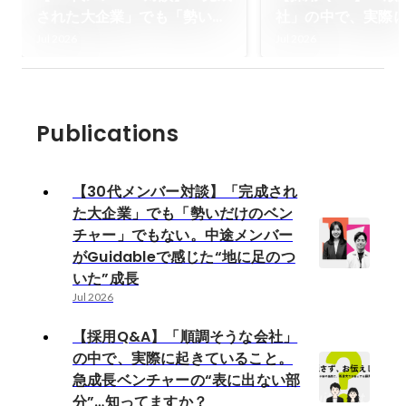
された大企業」でも「勢いだ
社」の中で、実際
けのベンチャー」でもない。
ること。急成長ベ
Jul 2026
Jul 2026
中途メンバーがGuidableで
の“表に出ない部分
感じた“地に足のついた”成長
ますか？
Publications
【30代メンバー対談】「完成され
た大企業」でも「勢いだけのベン
チャー」でもない。中途メンバー
がGuidableで感じた“地に足のつ
いた”成長
Jul 2026
【採用Q&A】「順調そうな会社」
の中で、実際に起きていること。
急成長ベンチャーの“表に出ない部
分”…知ってますか？