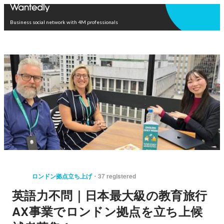
Open in app
Business social network with 4M professionals
ロンドン拠点立ち上げ
37 registered
英語力不問｜日本最大級の教育旅行
AX事業でロンドン拠点を立ち上候