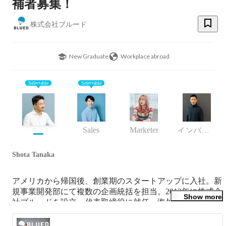
補者募集！
株式会社ブルード
New Graduate
Workplace abroad
Selectable
Selectable
Sales
Marketer
インバウンド事業部マネージャー
Shota Tanaka
アメリカから帰国後、創業期のスタートアップに入社。新
規事業開発部にて複数の企画統括を担当。2012年に株式会
Show more
社ブルードを設立、代表取締役に就任。海外映像メディア
を基盤に観光や教育事業をグローバル35カ国へ展開。