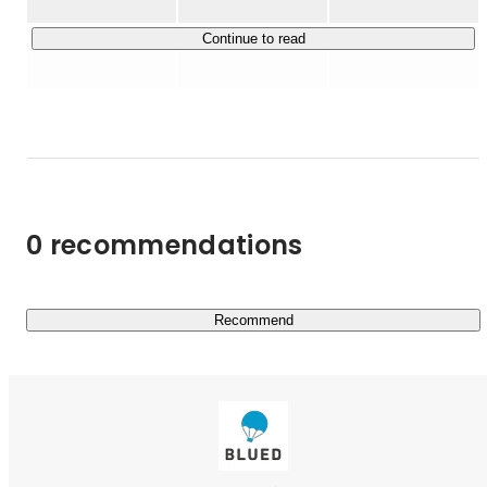
■動画メディアマーケティング / LLMO（AIサーチに最適
化したSEO）

Continue to read
海外向けの訪日旅行・日本食エンタメ・日本語教育、国内
向けの英語体験・海外留学、5つのチャンネルを運営。総
フォロワー数1,000万人を突破。AIに最適化したアプロー
チによりYouTube登録者数400万人を突破。2チャンネル
で登録者数100万人突破。総視聴回数は20億回を超えて国
内外にて急成長中。

0 recommendations
LLMOとAI時代に最適化した動画メディアを駆使し、越境
マーケティングで120カ国以上に進出しています。三桁億
近い事業を運営しており、特に海外向け動画メディアが急
伸しています。

Recommend
【3つのメイン事業】

■日本最大級の海外教育旅行サービス「StudyIn」

海外教育旅行の体験価値をアップデートするサービスで
す。教育旅行の前・中・後までを一気通貫でサポートして