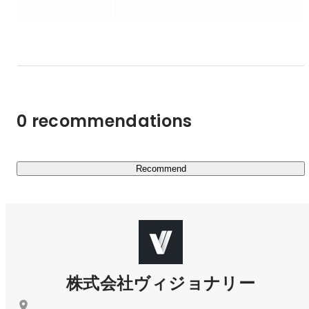
す。

一人ひとりのマイゴールが尊重され、働きがいある会社を
みんなで創ります。

メンバーの「マイゴール」を見てみる

https://www.wantedly.com/companies/visionaryinc/post_art
0 recommendations
icles/887003
→「入社5年目でメンバー育成に舵を切ってみたら新たな
Recommend
https://www.wantedly.com/companies/visionaryinc/post_art
icles/887595
https://www.wantedly.com/companies/visionaryinc/post_art
icles/886999
株式会社ヴィジョナリー
→「未経験から一人前は簡単ではない。でも乗り越えた先