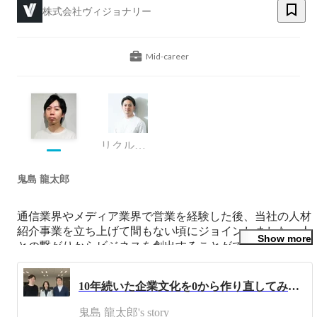
株式会社ヴィジョナリー
Mid-career
リクルーティングアドバイザー（管理監督者）
鬼島 龍太郎
通信業界やメディア業界で営業を経験した後、当社の人材
紹介事業を立ち上げて間もない頃にジョインしました。人
Show more
との繋がりからビジネスを創出することができる人材紹介
業に魅了され、組織作りから経験。

営業部門の統括を任せられながら、プレイングマネージャ
10年続いた企業文化を0から作り直してみたら、大切なことが5つ見つかった話
ーとして現場にも入っています。
鬼島 龍太郎's story