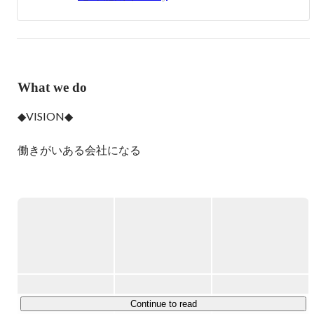
What we do
◆VISION◆

働きがいある会社になる

あなたの「働きがい」はなんですか？

スキルを身に付けて市場価値を上げること、誰かの笑顔を
作ること、かかわった人の人生を好転させること…

働きがいは画一ではなく多様であり、自分にしか言葉にで
きません。

当社では言語化された働きがいをマイゴールと呼んでいま
Continue to read