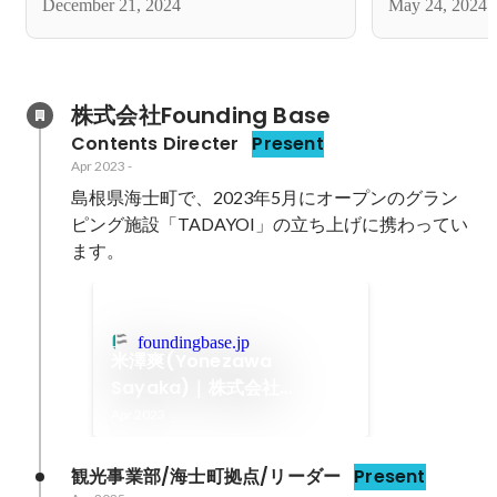
December 21, 2024
May 24, 2024
て島に」
株式会社Founding Base
Contents Directer
Present
Apr 2023
-
島根県海士町で、2023年5月にオープンのグラン
ピング施設「TADAYOI」の立ち上げに携わってい
ます。
foundingbase.jp
米澤爽(Yonezawa
Sayaka)｜株式会社
FoundingBase
Apr 2023
観光事業部/海士町拠点/リーダー
Present