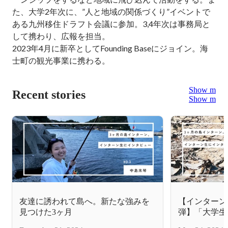
た、大学2年次に、”人と地域の関係づくり”イベントで
ある九州移住ドラフト会議に参加。3,4年次は事務局と
して携わり、広報を担当。

2023年4月に新卒としてFounding Baseにジョイン。海
士町の観光事業に携わる。
Show more
Recent stories
Show more
友達に誘われて島へ。新たな強みを
【インターン
見つけた3ヶ月
弾】「大学生
人の一言がき