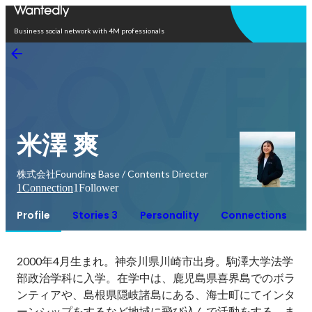
Open in app
Business social network with 4M professionals
米澤 爽
株式会社Founding Base / Contents Directer
1
Connection
1
Follower
Profile
Stories 3
Personality
Connections
2000年4月生まれ。神奈川県川崎市出身。駒澤大学法学
部政治学科に入学。在学中は、鹿児島県喜界島でのボラ
ンティアや、島根県隠岐諸島にある、海士町にてインタ
ーンシップをするなど地域に飛び込んで活動をする。ま