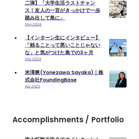
二弾】「大学生活ラストチャン
ス！友人の一言がきっかけで一歩
踏み出して島に」
May 2024
【インターン生にインタビュー】
「頼ることって悪いことじゃない
な」と気がつけた島での3ヶ月
Mar 2024
米澤爽(Yonezawa Sayaka)｜株
式会社FoundingBase
Apr 2023
Accomplishments / Portfolio