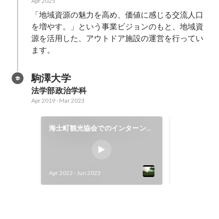
Apr 2025
「地域資源の魅力を高め、価値に感じる交流人口
を増やす。」という事業ビジョンのもと、地域資
源を活用した、アウトドア施設の運営を行ってい
駒澤大学
法学部政治学科
Apr 2019
-
Mar 2023
九州移住ド
海士町観光協会でのインターンシ
ップ
移住者を受け
団」、移住を
りたい人を「
Sep 2019
-
Mar 
Apr 2022
-
Jun 2023
団」が「選手
人との関係づ
加。 2年目
り、3年目は