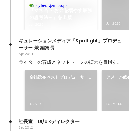
を開設
cyberagent.co.jp
『マネ凸 ～お金を増やす最強
の思考法～』を出版
Jan 2020
Jan 2020
キュレーションメディア「Spotlight」プロデュ
ーサー 兼 編集長
Apr 2014
ライターの育成とネットワークの拡大を目指す。
全社総会 ベストプロデューサー
アメーバ総
賞＆ベストプロダクト賞
デューサー
（Spotlight）
Apr 2015
Dec 2014
社長室　UI/UXディレクター
Sep 2012