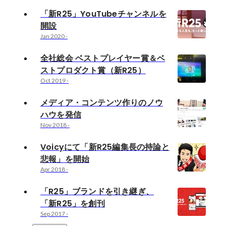
「新R25」YouTubeチャンネルを
開設
Jan 2020
-
全社総会 ベストプレイヤー賞＆ベ
ストプロダクト賞（新R25）
Oct 2019
-
メディア・コンテンツ作りのノウ
ハウを発信
Nov 2018
-
Voicyにて「新R25編集長の持論と
悲報」を開始
Apr 2018
-
「R25」ブランドを引き継ぎ、
「新R25」を創刊
Sep 2017
-