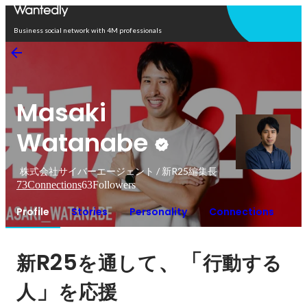
Open in app
Business social network with 4M professionals
Masaki
Watanabe
株式会社サイバーエージェント / 新R25編集長
73
Connections
63
Followers
Profile
Stories
Personality
Connections
R25
、「
新
を通して
行動する
」
人
を応援