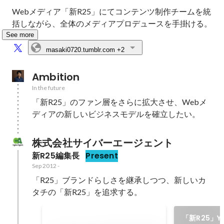
Webメディア「新R25」にてコンテンツ制作チームを統
括しながら、全体のメディアプロデュースを手掛ける。
See more
masaki0720.tumblr.com
+2
Ambition
In the future
「新R25」のファン層をさらに拡大させ、Webメ
ディアの新しいビジネスモデルを確立したい。
株式会社サイバーエージェント
新R25編集長
Present
Sep 2012
-
「R25」ブランドらしさを継承しつつ、新しいカ
タチの「新R25」を追求する。
「新R25」Y