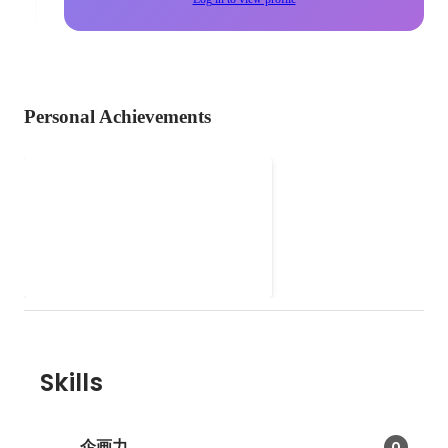
Personal Achievements
瑪西手遊 - インディーゲーム
Facebookファンページ
台湾・日本向けインディーゲーム
のキャンペーン・イベント企画作
成 クラウドサービスでモバイル仮
想化技術を開発、テスト・運営
Skills
企画力
0