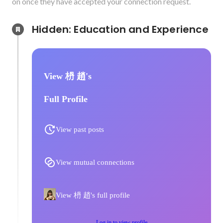
on once they have accepted your connection request.
Hidden: Education and Experience	
View 枬 趙's
Full Profile
View past posts
View mutual connections
View 枬 趙's full profile
Log in to view profile