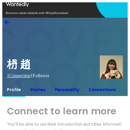
Open in app
Business social network with 4M professionals
枬 趙
1
Connection
1
Follower
Profile
Stories
Personality
Connections
Connect to learn more
You'll be able to see their introduction and other informati