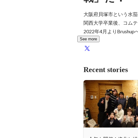
大阪府貝塚市という水茄
関西大学卒業後、コムテ
2022年4月よりBru
See more
Recent stories