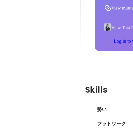
View mutua
View Tota N
Log in to 
Skills
勢い
フットワーク