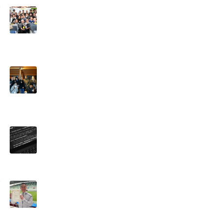
探
を
に
生
ュ