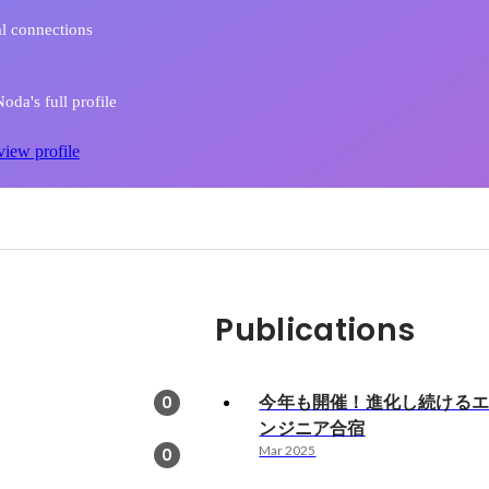
l connections
oda's full profile
view profile
Publications
今年も開催！進化し続ける
0
ンジニア合宿
Mar 2025
0