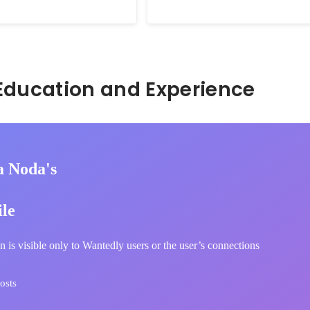
行なっておりました。 姉妹会社の
Sep 2015
-
Oct 2016
も従事し、留学者のサポートやカ
成を行いました。
Hidden: Education and Experience	
a Noda's
ile
n is visible only to Wantedly users or the user’s connections
osts