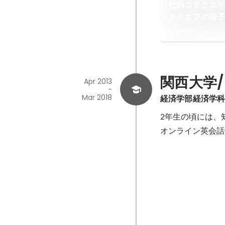
社内コミュニ
ックオフの様
Feb 2025
関西大学/Ka
Apr 2013
-
Mar 2018
経済学部経済学
2年生の頃には、
オンライン英会話
留学経歴
2014年7月〜8
2016年7月〜9月
12月〜2017年1
年7月〜9月：ア
Jul 2014
-
Sep 2017