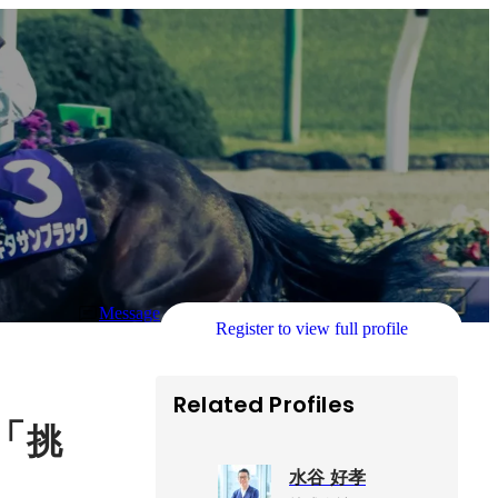
Message
Register to view full profile
Related Profiles
「
挑
水谷 好孝