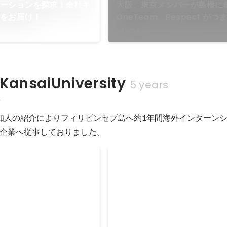
ケーションを探求！全社キ
大阪、東京メンバーが島根に
子をお届け！
OneTeam、Respect が
ジニア合宿
Jul 2024
nsaiUniversity
5 years
科
知人の紹介によりフィリピンセブ島へ約1年間海外インターン
企業へ従事しておりました。
フィリピン・セブ島へ単身渡
ーン
月：アメリカ ロサンゼルス
：フィリピン セブ島 2016年
セブ島にあるオンライン英会話企
月：フィリピン セブ島 2017
ンシップとして従事。 右も左も分
メリカ ニューヨーク
ま、フィリピン人講師のマネジメン