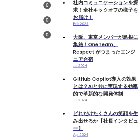
社内コミュニケーションを
0
求！全社キックオフの様子
お届け！
0
Feb 2025
0
大阪、東京メンバーが島根
集結！OneTeam、
Respect がつまったエンジ
ニア合宿
Jul 2024
GitHub Copilot導入の効果
とは？AIと共に実現する効率
的で革新的な開発体制
Jul 2024
どれだけたくさんの笑顔を
み出せるか【社長インタビ
ー】
Apr 2024