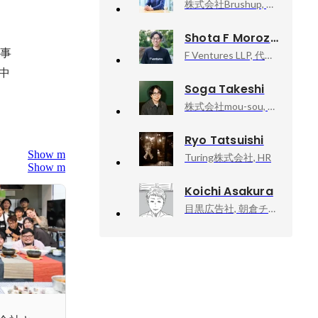
株式会社Brushup, 代表取締役
Shota F Morozumi
事

F Ventures LLP, 代表パートナー
中
Soga Takeshi
株式会社mou-sou, 取締役
Ryo Tatsuishi
Show more
Turing株式会社, HR
Show more
Koichi Asakura
目黒広告社, 朝倉チーム／クリエイティブ・ディレクター