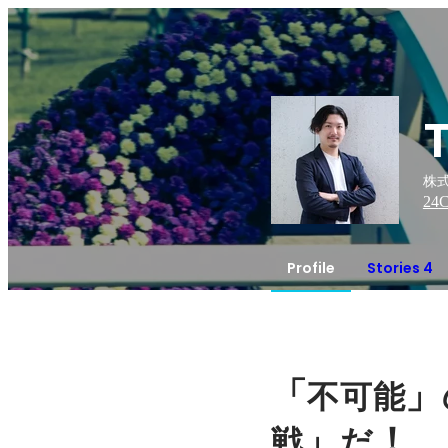
株式
24
C
Profile
Stories 4
「
」
不可能
」
！
戦
だ