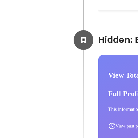
View Tot
Full Prof
This informatio
View past p