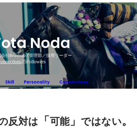
Tota Noda
会社Brushup / 管理部／採用リーダー
onnections
25
Followers
Skill
Personality
Connections
「
」
。
の反対は
可能
ではない