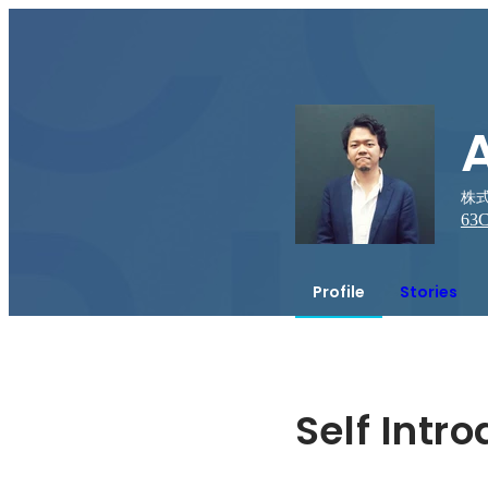
株
63
C
Profile
Stories
Self Intr