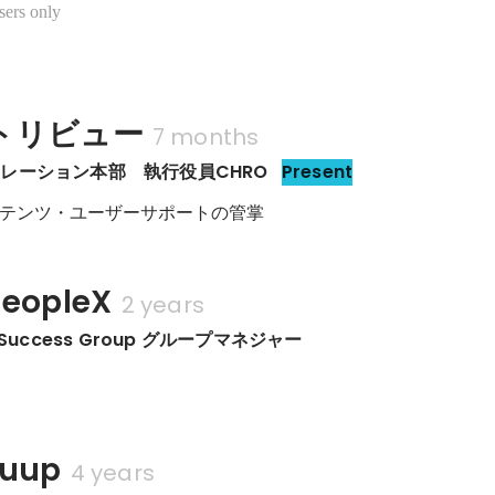
sers only
トリビュー
7 months
レーション本部　執行役員CHRO
Present
テンツ・ユーザーサポートの管掌
opleX
2 years
 Success Group グループマネジャー
uup
4 years