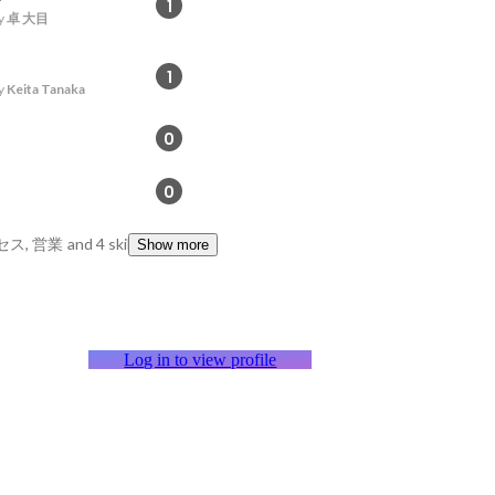
1
y
卓 大目
1
y
Keita Tanaka
0
0
ス, 営業
and 4 skills
Show more
Log in to view profile