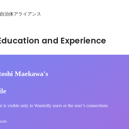
長
自治体アライアンス
Hidden: Education and Experience	
toshi Maekawa's
ile
n is visible only to Wantedly users or the user’s connections
osts