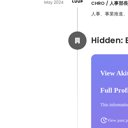
May 2024
CHRO / 人事部
人事、事業推進、
View Aki
Full Prof
This informatio
View past p