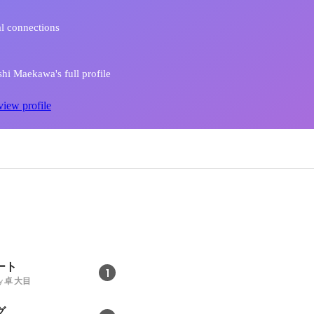
l connections
hi Maekawa's full profile
view profile
ート
1
y
卓 大目
グ