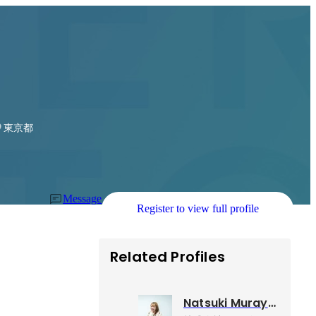
東京都
Message
Register to view full profile
Related Profiles
Natsuki Murayama