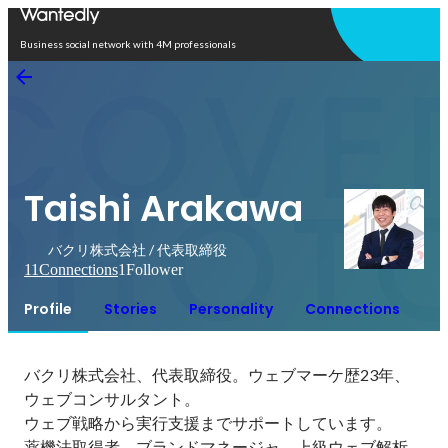
Open in app
Business social network with 4M professionals
Taishi Arakawa
バクリ株式会社 / 代表取締役
11
Connections
1
Follower
Profile
Stories
Personality
Connections
バクリ株式会社、代表取締役。ウェブマーケ歴23年、
ウェブコンサルタント。

ウェブ戦略から実行支援までサポートしています。

薬機法取得者、ブランドマネージャ、上級ウェブ解析