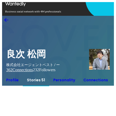
Open in app
Business social network with 4M professionals
良次 松岡
株式会社エージェントベスト / ー
362
Connections
232
Followers
Profile
Stories 51
Personality
Connections