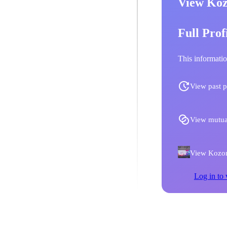
View Koz
Full Prof
This informatio
View past p
View mutua
View Kozono
Log in to 