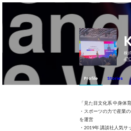
株式
47
C
Profile
Stories
「見た目文化系 中身体育
・スポーツの力で産業の成
を運営

・2019年 講談社人