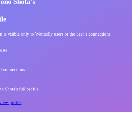
ono Shota's
ile
n is visible only to Wantedly users or the user’s connections
osts
l connections
 Shota's full profile
view profile