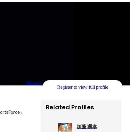
Message
Register to view full profile
Related Profiles
Force」
加藤 颯孝