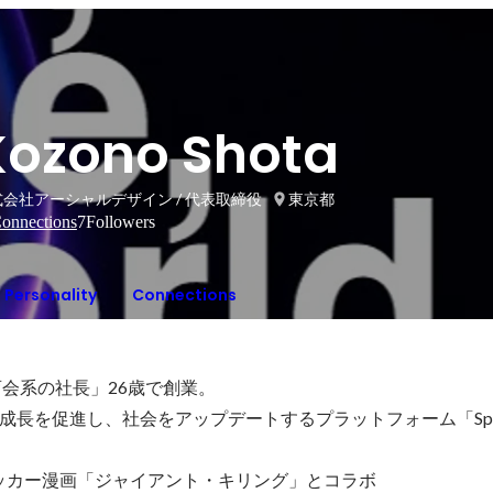
Kozono Shota
会社アーシャルデザイン / 代表取締役
東京都
onnections
7
Followers
Personality
Connections
会系の社長」26歳で創業。

長を促進し、社会をアップデートするプラットフォーム「Sports
気サッカー漫画「ジャイアント・キリング」とコラボ