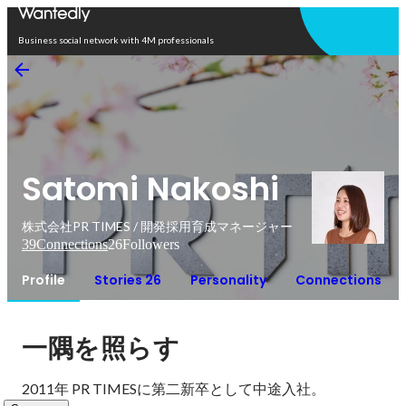
Open in app
Business social network with 4M professionals
Satomi Nakoshi
株式会社PR TIMES / 開発採用育成マネージャー
39
Connections
26
Followers
Profile
Stories 26
Personality
Connections
一隅を照らす
2011年 PR TIMESに第二新卒として中途入社。