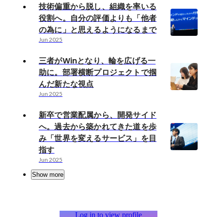
技術偏重から脱し、組織を率いる
役割へ。自分の評価よりも「他者
の為に」と思えるようになるまで
Jun 2025
三者がWinとなり、輪を広げる一
助に。部署横断プロジェクトで掴
んだ新たな視点
Jun 2025
新卒で営業配属から、開発サイド
へ。過去から築かれてきた道を歩
み「世界を変えるサービス」を目
指す
Jun 2025
Show more
Log in to view profile