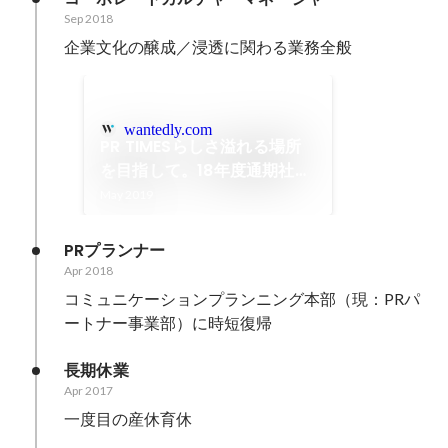
Sep 2018
企業文化の醸成／浸透に関わる業務全般
wantedly.com
PR TIMESらしさ溢れる場所
を目指して。18年度通期社員
総会を開催しました
May 2019
PRプランナー
Apr 2018
コミュニケーションプランニング本部（現：PRパ
ートナー事業部）に時短復帰
長期休業
Apr 2017
一度目の産休育休