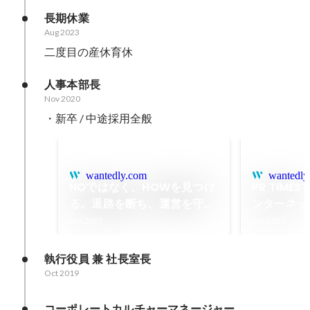
長期休業
Aug 2023
二度目の産休育休
人事本部長
Nov 2020
・新卒 / 中途採用全般
wantedly.com
wantedly
NOではなく、HOWを見つけ
PR TIM
る。退路を断ち、運営を守る
ンターネッ
責任を果たす【三浦塾・前
出発を決意
Jun 2023
Jun 2023
編】
TIMES 黒
執行役員 兼 社長室長
Oct 2019
コーポレートカルチャーマネージャー