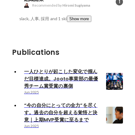
1
Recommended by
Hiromi Sugiyama
slack, 人事, 採用
and 1 skills
Show more
Publications
一人ひとりが起こした変化で掴ん
だ目標達成。Jooto事業部の最優
秀チーム賞受賞の裏側
Jun 2025
“今の自分にとっての全力”を尽く
す。過去の自分を超える覚悟と決
意｜上期MVP受賞に至るまで
Jun 2025