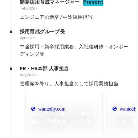
開発採用育成マネージャー
Present
Feb 2026
-
エンジニアの新卒 / 中途採用担当
採用育成グループ長
Apr 2025
中途採用・新卒採用業務、入社後研修・オンボー
ディング等
PR・HR本部 人事担当
Aug 2024
管理職を降り、人事担当として採用業務担当
wantedly.com
wantedly
一人ひとりが起こした変化で
“今の自分
掴んだ目標達成。Jooto事業
尽くす。過
部の最優秀チーム賞受賞の裏
覚悟と決意
Jun 2025
Jun 2025
側
至るまで