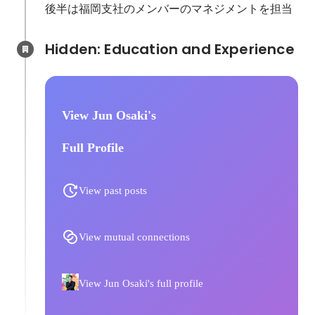
後半は福岡支社のメンバーのマネジメントを担当
Hidden: Education and Experience	
View Jun Osaki's
Full Profile
View past posts
View mutual connections
View Jun Osaki's full profile