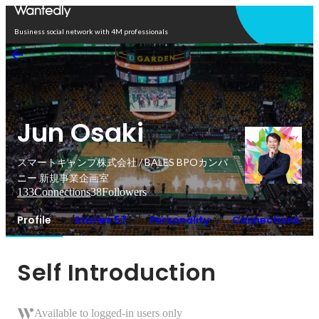
Open in app
Business social network with 4M professionals
Jun Osaki
スマートキャンプ株式会社 / BALES BPOカンパ
ニー 新規事業企画室
133
Connections
38
Followers
Profile
Stories 57
Personality
Connections
Self Introduction
Available to logged-in users only