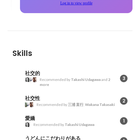
Log in to view profile
Skills
社交的
3
Recommended by
Takashi Udagawa
and
2
more
社交性
2
Recommended by
三浦 直行
,
Wakana Takasaki
愛嬌
1
Recommended by
Takashi Udagawa
うどんにこだわりがある