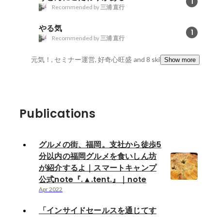
1
Recommended by
三浦 直行
やる気
1
Recommended by
三浦 直行
元気！, セミナー運営, 好奇心旺盛
and 8 skills
Show more
Publications
グルメの街、福岡。支社から徒歩5
分以内の福岡グルメを食いしん坊
が紹介するよ｜スマートキャンプ
公式note『.▲.tent.』｜note
Apr 2022
「インサイドセールスを通じてす