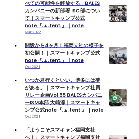
べての可能性を解放する」BALES
カンパニーの新部署 ISC部につい
て｜スマートキャンプ公式
note『.▲.tent.』｜note
Mar 2022
開設から4ヶ月！福岡支社の様子を
初公開！｜スマートキャンプ公式
note『.▲.tent.』｜note
Oct 2021
いつか君行くといい。博多には夢
がある。｜スマートキャンプ社員
リレー企画Vol.55 BALESカンパニ
ーISM本部 大崎淳｜スマートキャ
ンプ公式note『.▲.tent.』｜note
Oct 2021
「ようこそスマキャン福岡支社
へ！」スマートキャンプ福岡支社