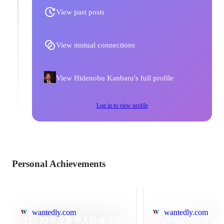
View past posts
View mutual connections
View Hidenobu Kanbaru's full profile
Log in to view profile
Personal Achievements
wantedly.com
wantedly.com
【2022年度新卒入社者 内定
ロゾパンサン 平成