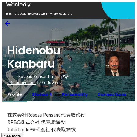
Open in app
Business social network with 4M professionals
Hidenobu
Kanbaru
Roseau Pensant Inc. / 代表
43
Connections
17
Followers
Profile
Stories 4
Personality
Connections
株式会社Roseau Pensant 代表取締役

RPBC株式会社 代表取締役

John Locke株式会社 代表取締役
See more