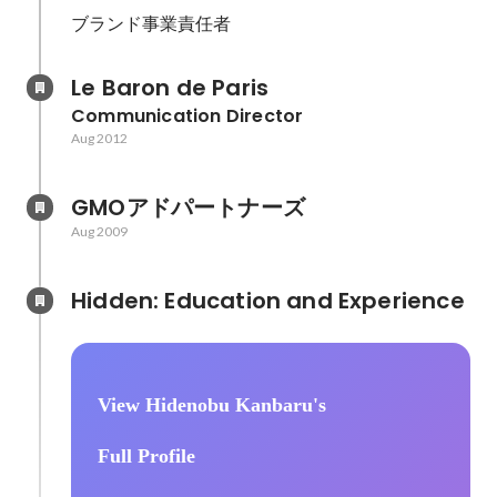
ブランド事業責任者
Le Baron de Paris
Communication Director
Aug 2012
GMOアドパートナーズ
Aug 2009
Hidden: Education and Experience	
View Hidenobu Kanbaru's
Full Profile