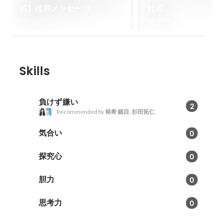
式】代表メッセージ
社式
Nov 2021
Apr 2018
Skills
負けず嫌い
2
Recommended by
裕希 鎮目
,
杉田拓仁
気合い
0
探究心
0
胆力
0
思考力
0