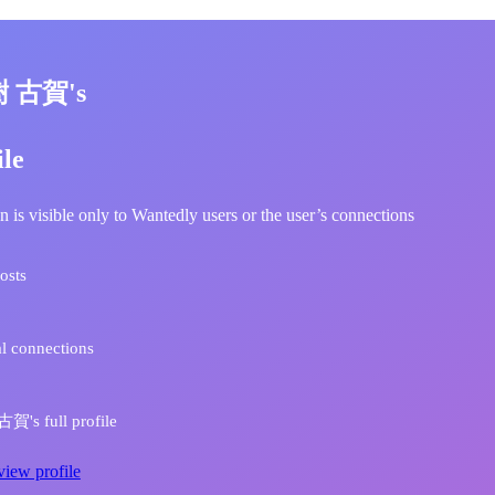
樹 古賀's
ile
n is visible only to Wantedly users or the user’s connections
osts
l connections
's full profile
view profile