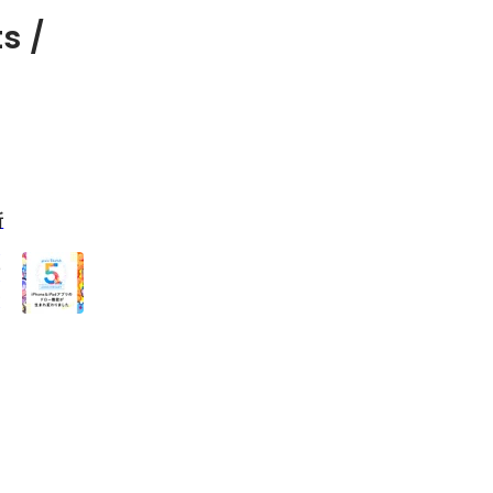
s /
新
る
作
新