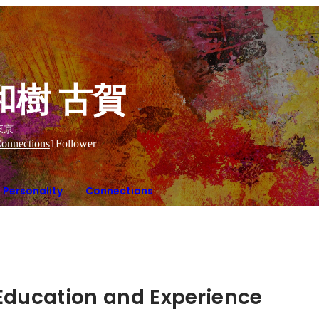
和樹 古賀
東京
onnections
1
Follower
Personality
Connections
Hidden: Education and Experience	