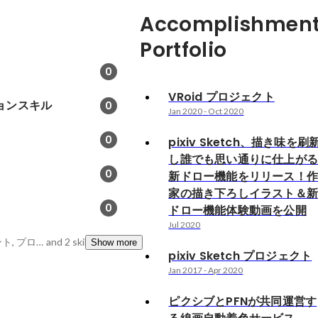
Accomplishment
Portfolio
0
VRoid プロジェクト
ョンスキル
0
Jan 2020
-
Oct 2020
0
pixiv Sketch、描き味を刷
し誰でも思い通りに仕上が
0
新ドロー機能をリリース！
家の描き下ろしイラスト＆
0
ドロー機能体験動画を公開
Jul 2020
プロダクトマネジメント, プロジェクトマネジメント, 事業開発
and 2 skills
Show more
pixiv Sketch プロジェクト
Jan 2017
-
Apr 2020
ピクシブとPFNが共同運営す