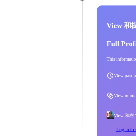
View 和
Full Prof
This informatio
View past p
View mutua
View 和樹 古賀
Log in to 