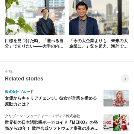
目標を見つけた時、「選べる自
「今の大企業よりも、未来の大
分」でありたい――大手の内定
企業に。」父を超え、海外で活
を辞退してベンチャーに進んだ
躍することを目指す彼が国内ベ
ワケ
ンチャーを選んだ理由
企画
Related stories
株式会社ブルード
女優からキャリアチェンジ。彼女が営業を極める
原動力とは？
クリプトン・フューチャー・メディア株式会社
世界初の日本語歌唱ボーカロイド『MEIKO』の発
売から20年！ 歌声合成ソフトウェア事業の歩みを
振り返ってみた