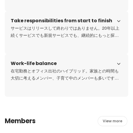
部署や職種をこえたコミュニケーションや提案、施策が行
われています。
Take responsibilities from start to finish
サービスはリリースして終わりではありません。20年以上
続くサービスでも新規サービスでも、継続的にもっと探し
やすく、もっと使いやすく、サービスグロースのためのブ
ラッシュアップを続けています。

考えの起点には「結婚を、もっと幸せにしよう。」があり
Work-life balance
ます。
在宅勤務とオフィス出社のハイブリッド。家族との時間も
大切に考えるメンバー、子育て中のメンバーも多いです。
有給休暇などのほかにも、リフレッシュ休暇や家族と過ご
すための休暇制度なども取得する社員が多く、メリハリを
つけて働いています。
Members
View more