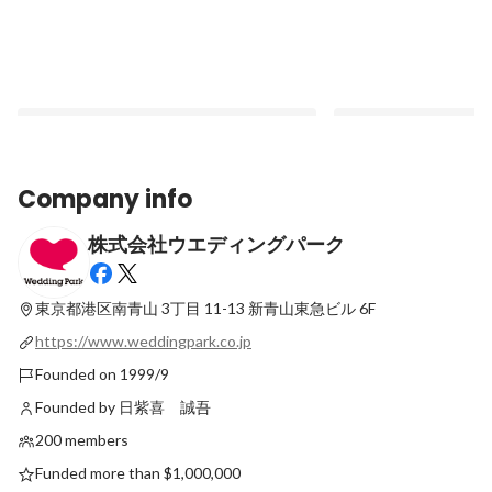
Company info
株式会社ウエディングパーク
ウエディングパークの「ストーリー」総合
「どうしてウエパに？
案内
イナー・エンジニア編
東京都港区南青山 3丁目 11-13
新青山東急ビル 6F
Pinned
Pinned
https://www.weddingpark.co.jp
Founded on 1999/9
Founded by 日紫喜 誠吾
200 members
Funded more than $1,000,000