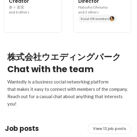
Creator
Director
奈々 若宮
Natsuho Ohnuma
and 6 others
and 2 others
Scout OK members
株式会社ウエディングパーク
Chat with the team
Wantedly is a business social networking platform
that makes it easy to connect with members of the company.
Reach out for a casual chat about anything that interests
you!
Job posts
View 12 job posts