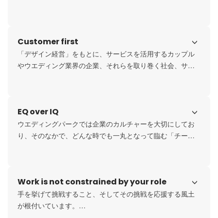
イノベーションを世の中に起こしました。その後もウエデ
ィング業界におけるデジタル領域のパイオニアとして、
「デジタル×ウエディング」を軸に常に新しい技術や領域に
Customer first
チャレンジしてきました。

現在は、5つのウエディング専門メディア、豊富なデータや
「デザイン経営」をもとに、サービスを活用するカップル
アドテクを活用した商品開発、SaaSでのDX支援などのサー
やウエディング業界の企業、それらを取り巻く社会、サー
ビスを提供しています。
ビスをつくる私たちの「四方良し」を目指してサービスを
企画開発、改善しています。

また、世界で一番信頼できる存在であるために、私たちは
EQ over IQ
「永遠のフェア宣言」をサイトの運営方針にも掲げ、取り
ウエディングパークでは企業のカルチャーを大切にしてお
https://www.weddingpark.net/site/policy.html
り、そのなかで、どんな時でも一丸となって臨む「チーム
ウエディングパーク」を大切にしています。

事業づくりも組織づくりも、それぞれの強みを活かしたり
切磋琢磨したり、お互いの挑戦を応援したり、ほめ合った
Work is not constrained by your role
り…そんなカルチャーをみんなでつくりあげています。

手を挙げて挑戦すること、そしてその挑戦を応援する風土
https://speakerdeck.com/weddingpark/weddingpark-
が根付いています。

culture-book
ポジティブでオープンな雰囲気の中、チーム内をはじめ、