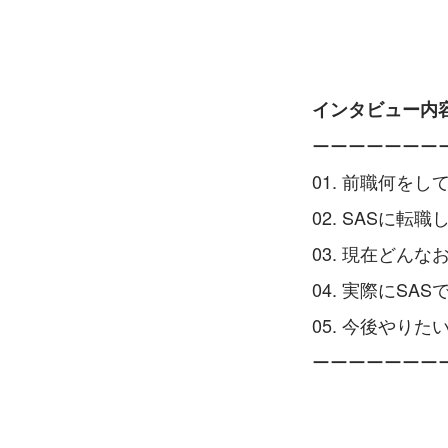
インタビュー内
ーーーーーーー
01. 前職何をし
02. SASに転
03. 現在どん
04. 実際にSA
05. 今後やり
ーーーーーーー