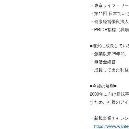
・東京ライフ・ワー
・第11回 日本で
・健康経営優良法人2
・PRIDE指標（職場
■確実に成長している
・創業以来28年間、
・無借金経営

・成長して出た利益
■今後の展望■

2030年に向け新
すため、社員のアイ
・新規事業チャレン
https://www.wante