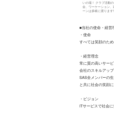
いの場！ クラブ活動
会、ワーケーション、
ーンは多岐に渡ります!
■当社の使命・経営理
・使命

すべては笑顔のため
・経営理念

常に質の高いサービ
会社のスキルアップ
SAS全メンバーの生
と共に社会の笑顔に
・ビジョン

ITサービスで社会