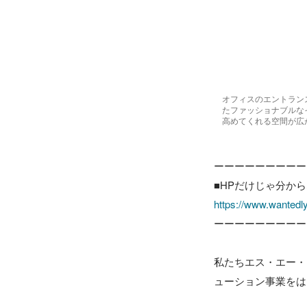
オフィスのエントラン
たファッショナブルな
高めてくれる空間が広
ーーーーーーーーー
https://www.wantedl
ーーーーーーーーー
私たちエス・エー・
ューション事業をは