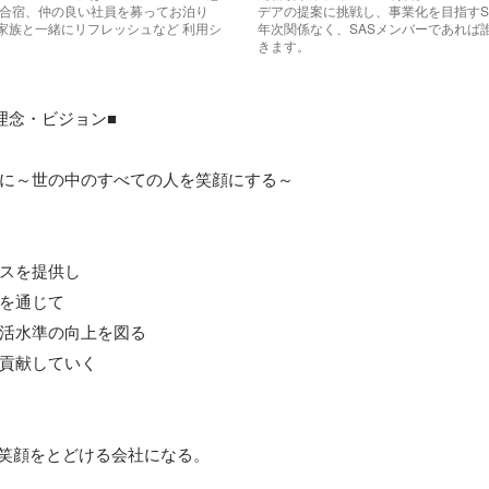
の合宿、仲の良い社員を募ってお泊り
デアの提案に挑戦し、事業化を目指すS
家族と一緒にリフレッシュなど 利用シ
年次関係なく、SASメンバーであれば
きます。
念・ビジョン■

に～世の中のすべての人を笑顔にする～

スを提供し

を通じて

活水準の向上を図る

貢献していく

に笑顔をとどける会社になる。
