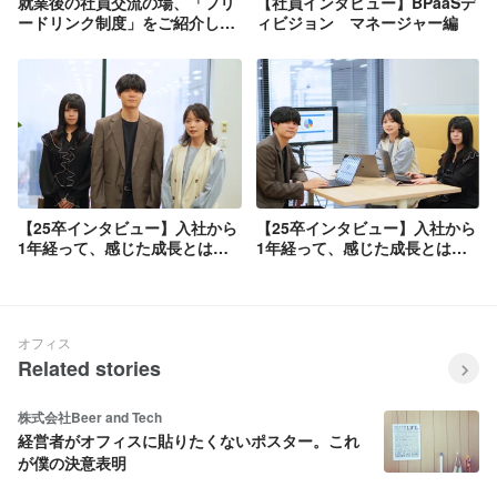
就業後の社員交流の場、「フリ
【社員インタビュー】BPaaSデ
ードリンク制度」をご紹介しま
ィビジョン マネージャー編
す！
【25卒インタビュー】入社から
【25卒インタビュー】入社から
1年経って、感じた成長とは
1年経って、感じた成長とは
（前編）
（後編）
オフィス
Related stories
株式会社Beer and Tech
経営者がオフィスに貼りたくないポスター。これ
が僕の決意表明