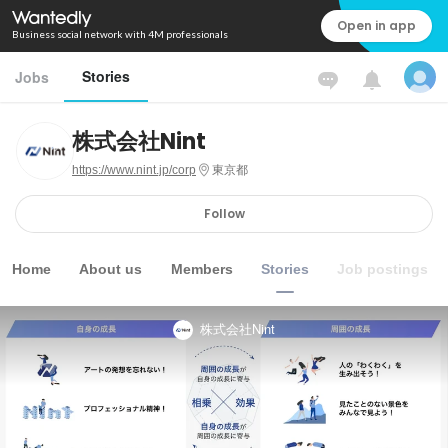
Open in app
Business social network with 4M professionals
Stories
Jobs
株式会社Nint
https://www.nint.jp/corp
東京都
Follow
Home
About us
Members
Stories
Job postings
株式会社Nint