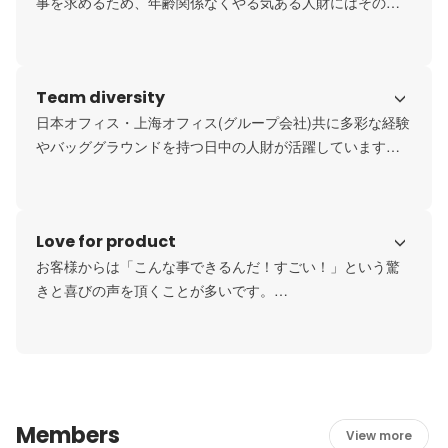
事を求めるため、年齢関係なくやる気ある人財にはその分
Team diversity
日本オフィス・上海オフィス(グループ会社)共に多彩な経験
やバッググラウンドを持つ日中の人財が活躍しています。
これから更に世界展開を進めていく計画もあり、より多様
なチームとなっていく予定です。
Love for product
お客様からは「こんな事できるんだ！すごい！」という驚
きと喜びの声を頂くことが多いです。

また全てを自社開発で行っており、フィードバックが素早
く製品に反映されるので、全員がプロダクト愛をもって製
品の向上に努めています。
Members
View more