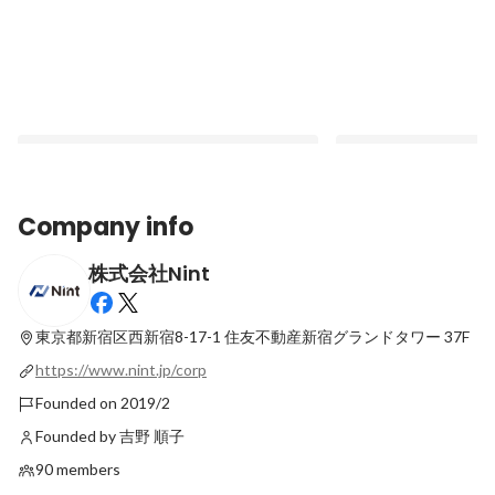
Company info
株式会社Nint
【25卒インタビュー】入社から1年経っ
【25卒インタビュー】
て、感じた成長とは（後編）
て、感じた成長とは（
東京都新宿区西新宿8-17-1
住友不動産新宿グランドタワー 37F
Latest
Latest
https://www.nint.jp/corp
Founded on 2019/2
Founded by 吉野 順子
90 members