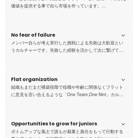
価値を提供する事で自ら市場を作っています。

今後も様々な新規事業を創造性と革新性をもって生み出し
ていきます。
No fear of failure
メンバー自らが考え実行した挑戦による失敗は大歓迎とい
うカルチャーです。失敗した経験を活かして次に繋げてい
く事がモットーです。
Flat organization
組織もまだまだ構築段階で役職や年齢に関係なくフラット
に意見を言い合えるような「One Team,One Nint」カルチ
ャーを目指している組織です。
Opportunities to grow for juniors
ボトムアップな風土で誰もが裁量と責任をもって行動する