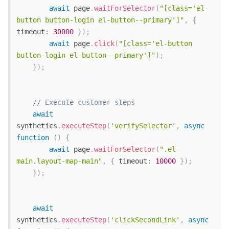
await
 page
.
waitForSelector
(
"[class='el-
button button-login el-button--primary']"
,
{
timeout
:
30000
}
)
;
await
 page
.
click
(
"[class='el-button 
button-login el-button--primary']"
)
;
}
)
;
// Execute customer steps
await
synthetics
.
executeStep
(
'verifySelector'
,
async
function
(
)
{
await
 page
.
waitForSelector
(
".el-
main.layout-map-main"
,
{
timeout
:
10000
}
)
;
}
)
;
await
synthetics
.
executeStep
(
'clickSecondLink'
,
async