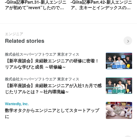
-Qiita記事Part.31-新人エンジニ
-Qiita記事Part.42-新人エンジニ
アが初めて”revert”したのでメ
ア、主キーとインデックスの区
モ
別がついていなかった件につい
て
エンジニア
Related stories
株式会社スーパーソフトウエア 東京オフィス
【新卒座談会】未経験エンジニアの研修に密着！
リアルな学びと成長 ～研修編～
株式会社スーパーソフトウエア 東京オフィス
【新卒座談会】未経験エンジニアが入社1カ月で感
じたリアルとは？～社内環境編～
Wantedly, Inc.
数学オタクからエンジニアとしてスタートアップ
に