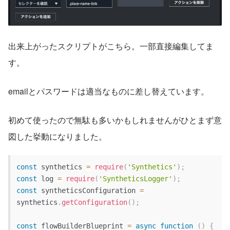
出来上がったスクリプトがこちら。一部直接編集してま
す。
emailとパスワードは適当なものに差し替えています。
初めて使ったので無駄も多いかもしれませんがひとまず意
図した挙動になりました。
const
 synthetics 
=
require
(
'Synthetics'
)
;
const
 log 
=
require
(
'SyntheticsLogger'
)
;
const
 syntheticsConfiguration 
=
synthetics
.
getConfiguration
(
)
;
const
flowBuilderBlueprint
=
async
function
(
)
{