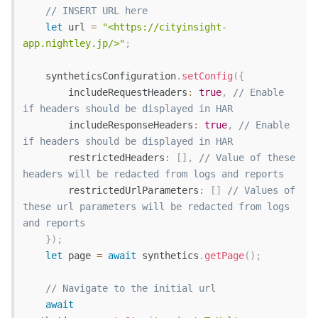
// INSERT URL here
let
 url 
=
"<https://cityinsight-
app.nightley.jp/>"
;
    syntheticsConfiguration
.
setConfig
(
{
includeRequestHeaders
:
true
,
// Enable 
if headers should be displayed in HAR
includeResponseHeaders
:
true
,
// Enable 
if headers should be displayed in HAR
restrictedHeaders
:
[
]
,
// Value of these 
headers will be redacted from logs and reports
restrictedUrlParameters
:
[
]
// Values of 
these url parameters will be redacted from logs 
and reports
}
)
;
let
 page 
=
await
 synthetics
.
getPage
(
)
;
// Navigate to the initial url
await