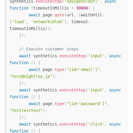
synthetics
.
executeStep
(
'navigateToUrl'
,
async
function
(
timeoutInMillis 
=
30000
)
{
await
 page
.
goto
(
url
,
{
waitUntil
:
[
'load'
,
'networkidle0'
]
,
timeout
:
timeoutInMillis
}
)
;
}
)
;
// Execute customer steps
await
 synthetics
.
executeStep
(
'input'
,
async
function
(
)
{
await
 page
.
type
(
"[id='email']"
,
"test@nightley.jp"
)
;
}
)
;
await
 synthetics
.
executeStep
(
'input'
,
async
function
(
)
{
await
 page
.
type
(
"[id='password']"
,
"testtesttest"
)
;
}
)
;
await
 synthetics
.
executeStep
(
'click'
,
async
function
(
)
{