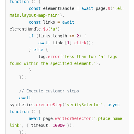
function
(
)
{
const
 elementHandle 
=
await
 page
.
$
(
'.el-
main.layout-map-main'
)
;
const
 links 
=
await
elementHandle
.
$$
(
'a'
)
;
if
(
links
.
length 
>=
2
)
{
await
 links
[
1
]
.
click
(
)
;
}
else
{
            log
.
error
(
"Less than two 'a' tags 
found within the specified element."
)
;
}
}
)
;
// Execute customer steps
await
synthetics
.
executeStep
(
'verifySelector'
,
async
function
(
)
{
await
 page
.
waitForSelector
(
".place-name-
link"
,
{
timeout
:
10000
}
)
;
}
)
;