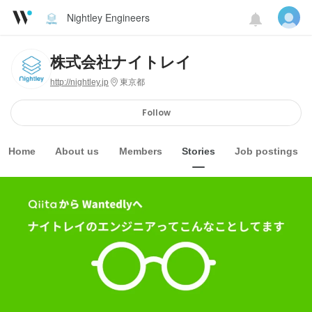
Nightley Engineers
株式会社ナイトレイ
http://nightley.jp
東京都
Follow
Home
About us
Members
Stories
Job postings