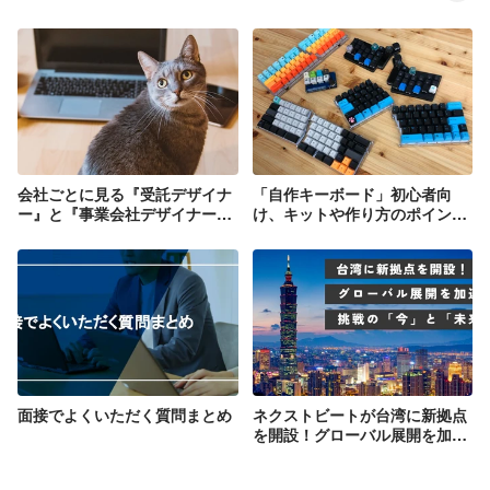
会社ごとに見る『受託デザイナ
「自作キーボード」初心者向
ー』と『事業会社デザイナー』
け、キットや作り方のポイント
の仕事。Vol.2
まとめ！電子工作経験0の人事
によるビルドレポート。
面接でよくいただく質問まとめ
ネクストビートが台湾に新拠点
を開設！グローバル展開を加速
させる挑戦の「今」と「未来」