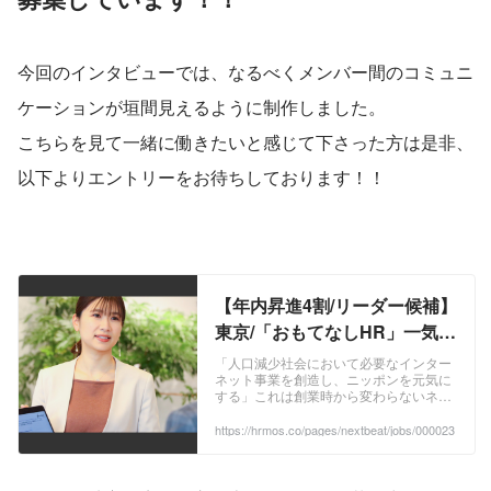
今回のインタビューでは、なるべくメンバー間のコミュニ
ケーションが垣間見えるように制作しました。
こちらを見て一緒に働きたいと感じて下さった方は是非、
以下よりエントリーをお待ちしております！！
【年内昇進4割/リーダー候補】
東京/「おもてなしHR」一気通
貫型（CA/RA両面担当）アド
「人口減少社会において必要なインター
ネット事業を創造し、ニッポンを元気に
バイザー/ 正社員 | 株式会社ネ
する」これは創業時から変わらないネク
クストビート
ストビートの理念です。 人口減少、高齢
化、過疎化など、日本の課題を前に、取
https://hrmos.co/pages/nextbeat/jobs/000023
り組むべきことはたくさんあり、そんな
難題を乗り越えた先にこそ、世界示せる
未来があるはずだと考えています。 ...