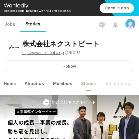
Open in app
Business social network with 4M professionals
Stories
Jobs
株式会社ネクストビート
http://www.nextbeat.co.jp
東京都
Follow
Home
About us
Members
Stories
Job postings
株式会社ネクストビート