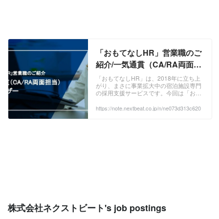
「おもてなしHR」営業職のご
紹介/一気通貫（CA/RA両面担
当）アドバイザー｜nextbeat
「おもてなしHR」は、2018年に立ち上
がり、まさに事業拡大中の宿泊施設専門
の採用支援サービスです。今回は「おも
てなしHR」の一気通貫（CA/RA両面担
当）アドバイザー職についてご紹介いた
https://note.nextbeat.co.jp/n/ne073d313c620
します。 ...
株式会社ネクストビート's job postings