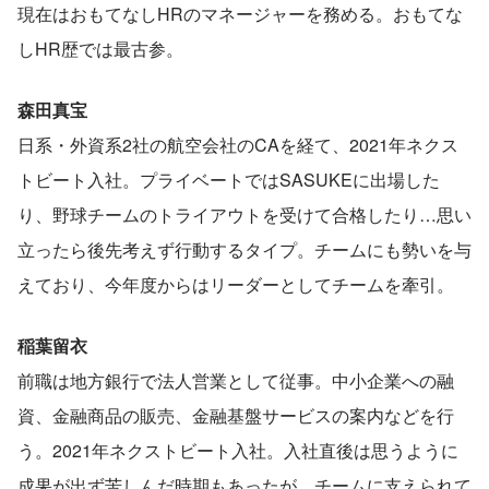
現在はおもてなしHRのマネージャーを務める。おもてな
しHR歴では最古参。
森田真宝
日系・外資系2社の航空会社のCAを経て、2021年ネクス
トビート入社。プライベートではSASUKEに出場した
り、野球チームのトライアウトを受けて合格したり…思い
立ったら後先考えず行動するタイプ。チームにも勢いを与
えており、今年度からはリーダーとしてチームを牽引。
稲葉留衣
前職は地方銀行で法人営業として従事。中小企業への融
資、金融商品の販売、金融基盤サービスの案内などを行
う。2021年ネクストビート入社。入社直後は思うように
成果が出ず苦しんだ時期もあったが、チームに支えられて