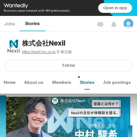
Open in app
Business social network with 4M professionals
Stories
Jobs
株式会社Nexil
https://nexil-inc.co.jp
東京都
Follow
Home
About us
Members
Stories
Job postings
株式会社Nexil