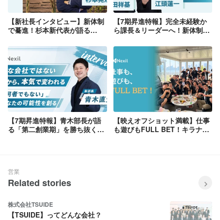
【新社長インタビュー】新体制
【7期昇進特報】完全未経験か
で驀進！杉本新代表が語る
ら課長＆リーダーへ！新体制の
Nexil「第二創業期」への覚悟
キーマン2名が語る「Nexilで結
と未来
果にコミットする理由」
【7期昇進特報】青木部長が語
【映えオフショット満載】仕事
る「第二創業期」を勝ち抜く覚
も遊びもFULL BET！キラナガ
悟とチームの真実
ーデン豊洲でNexil夏の大BBQ
を開催しました！☀️🥩🥂
営業
Related stories
株式会社TSUIDE
【TSUIDE】ってどんな会社？