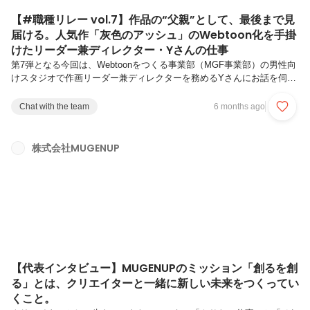
【#職種リレー vol.7】作品の“父親”として、最後まで見
届ける。人気作「灰色のアッシュ」のWebtoon化を手掛
けたリーダー兼ディレクター・Yさんの仕事
第7弾となる今回は、Webtoonをつくる事業部（MGF事業部）の男性向
けスタジオで作画リーダー兼ディレクターを務めるYさんにお話を伺い
ました🔥スタジオをまとめるリーダーとして、そして作品のクオリティ
を預かるディレクターとして。作品・作家・メンバーすべてに向き合い
Chat with the team
6 months ago
続けるYさんの言葉からは、MGF事業部ならではの“作品愛”と“チーム
力”が強く伝わってきました。― 現在の仕事内容を教えてください
Y（MGF事業部）：MGF事業部には男性向けのスタジオが2つあり、そ
株式会社MUGENUP
のうちの1スタジオのリーダー兼ディレクターを務めています。リーダ
ー業務としては、月に1度のスタジオ定例メンバーとの1on1での個別
相...
【代表インタビュー】MUGENUPのミッション「創るを創
る」とは、クリエイターと一緒に新しい未来をつくってい
くこと。