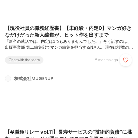
【現役社員の職務経歴書】【未経験・内定0】マンガ好き
なだけだった新人編集が、ヒット作を出すまで
「新卒の就活では、内定は1つもありませんでした。」そう話すのは、
出版事業部 第二編集部でマンガ編集を担当するNさん。現在は複数の連
載を担当し、累計DL10万部を超える作品も手がけています。ですが、
スタートは決して順調ではありませんでした。■ 学生時代：特別な実績
Chat with the team
5 months ago
はなかったNさんは慶應義塾大学 総合政策学部（SFC）出身。「飲ん
で、麻雀して、遊んで。本当に普通の大学生でした。」将来やりたいこ
とも明確ではなかったと言います。■ 就活で気づいた“好き”就活当初は
株式会社MUGENUP
安定や年収重視。ただ、選考を重ねる中で疑問が浮かびました。「この
まま好きなこともせずに40年働くのって、面白いのかな？」唯一続い
ていた...
【#職種リレー vol.11】長寿サービスの“技術的負債”に挑