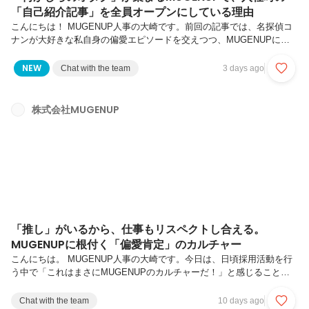
「自己紹介記事」を全員オープンにしている理由
こんにちは！ MUGENUP人事の大崎です。前回の記事では、名探偵コ
ナンが大好きな私自身の偏愛エピソードを交えつつ、MUGENUPに根
付く「偏愛肯定」のカルチャーについてお話ししました。今回はその続
編として、面接で一番よくいただく「実際、どんな人が多いんです
NEW
Chat with the team
3 days ago
か？」という質問への答えと、それを象徴するMUGENUPの取り組み
についてご紹介します！面接でこの質問をいただいたとき、私はいつも
明るくこうお答えしています。 「一言でいうと、何かしらのコンテン
株式会社MUGENUP
ツ好き・オタクの集まりです！」と（笑）。でも、リモートワークが中
心の環境だと「入社しても、みんなの趣味や人となりが分からないまま
なんじゃ……」...
「推し」がいるから、仕事もリスペクトし合える。
MUGENUPに根付く「偏愛肯定」のカルチャー
こんにちは。 MUGENUP人事の大崎です。今日は、日頃採用活動を行
う中で「これはまさにMUGENUPのカルチャーだ！」と感じることに
ついてお話ししたいと思います。就職活動や転職活動では、会社の雰囲
気や働く人の特徴って、とーーーーーーーーっても気になりますよね！
Chat with the team
10 days ago