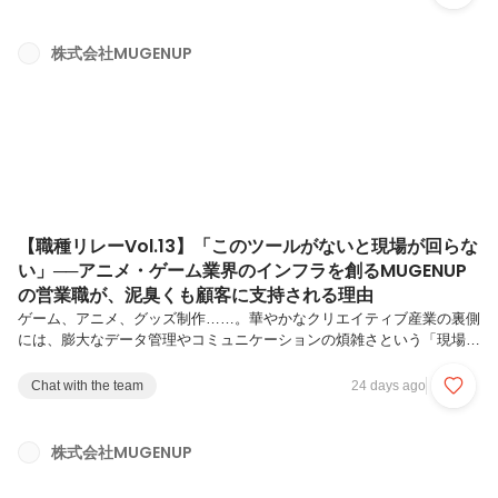
特に当社MUGENUPは、リモートワークを導入していることもあり、
「入社後、上司や先輩、同僚の人となりを知る機会や、関係性を築く機
会が少ないのでは…？」と懸念されがちです。でも、安心してくださ
株式会社MUGENUP
い！ 当社には、とーーーーーーーーーーーーーーっても強固なカルチ
ャーがあります！！！！①「好き」を隠さなくていい職場環境当社のカ
ルチャーの一...
【職種リレーVol.13】「このツールがないと現場が回らな
い」──アニメ・ゲーム業界のインフラを創るMUGENUP
の営業職が、泥臭くも顧客に支持される理由
ゲーム、アニメ、グッズ制作……。華やかなクリエイティブ産業の裏側
には、膨大なデータ管理やコミュニケーションの煩雑さという「現場の
課題」が常に存在します。MUGENUPが開発・提供するクリエイティ
ブ制作管理ツール『Save Point（セーブポイント）』は、そんな現場の
Chat with the team
24 days ago
救世主として多くの企業に導入されています。今回は、自社プロダクト
の価値を顧客へと届け、クリエイターの労働環境改善やDXを推進する
「SP（Save Point）営業職」のメンバーにインタビュー。他社の営業
株式会社MUGENUP
にはない面白さや提案の自由度、そして社長直下という風通しの良いカ
ルチャーについて、リアルな本音を語ってもらいました！自社プロ...