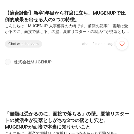
【適合診断】新卒1年目から打席に立ち、MUGENUPで圧
倒的成果を出せる人の3つの特徴。
こんにちは！MUGENUP 人事部長の大崎です。前回の記事[「書類は受
かるのに、面接で落ちる」の壁。夏前リスタートの就活生が見落としが
ちな3つの落とし穴]では、面接で私たちが知りたいのは「過去のガクチ
カの数字の大きさ」ではなく「思考のプロセス」である、というお話を
Chat with the team
about 2 months ago
しました。ありがたいことに、多くの就活生から反響をいただいていま
す！さて、今回は前回の「答え合わせ」とも言える内容です。 なぜ、
私たちが面接で「思考のプロセス」をそこまで重視するのか？それはズ
株式会社MUGENUP
バリ、入社後、新卒1年目から「リアルな売上・成果」を貪欲に狙いに
いってほしいからです。就活の面接では「立派な成果」を語れるのに、
いざ入社す...
「書類は受かるのに、面接で落ちる」の壁。夏前リスター
トの就活生が見落としがちな3つの落とし穴と、
MUGENUPが面接で本当に知りたいこと
こんにちは！新卒で40社ほどお祈りメールをもらった経験がある