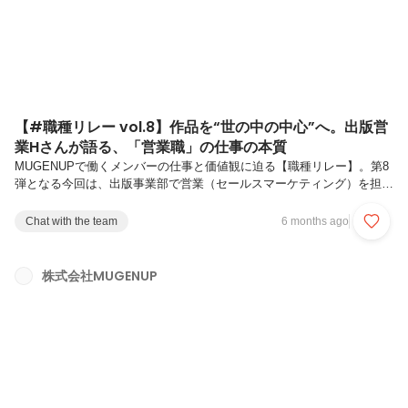
理、...
【#職種リレー vol.8】作品を“世の中の中心”へ。出版営
業Hさんが語る、「営業職」の仕事の本質
MUGENUPで働くメンバーの仕事と価値観に迫る【職種リレー】。第8
弾となる今回は、出版事業部で営業（セールスマーケティング）を担当
するHさんにお話を伺いました。編集者が「創る」なら、営業は「届け
る」。その言葉の裏にある覚悟と誇り、そしてMUGENUPならではの
Chat with the team
6 months ago
出版営業の在り方とは——。― 現在の仕事内容を教えてくださいH（出
版事業部）：出版事業部の営業として、紙書籍・電子書籍のセールスマ
ーケティング全般を担当しています。具体的には、書店員さんと連携し
株式会社MUGENUP
て売り場を広げるための提案や、電子書店での施策立案、SNS運用、
キャンペーン企画などを行っています。漫画や小説が「市場に流れてい
くまで」の...