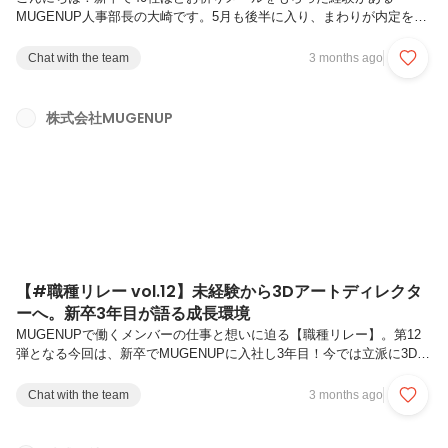
MUGENUP人事部長の大崎です。5月も後半に入り、まわりが内定をも
らい始める中で、「選考が進んでいる会社がなくなった」「どうした
ら、選考に通過するかわからない」悩んでいる学生さんも多いのではな
Chat with the team
3 months ago
いしょうか。（まさに私もそうだった・・！）最近、多くの学生さんと
お会いする中で、特によく目にする「もったいない現象」があります。
それは、「書類（ES）は書けていたのに、面接ではうまく話せていな
株式会社MUGENUP
いな」という現象。きっと「書類（ES）は通過するのに、面接が通ら
ない」と感じている方も多いはず！文章を書くのは得意で、WEBテス
トも通る。なのに面接...
【#職種リレー vol.12】未経験から3Dアートディレクタ
ーへ。新卒3年目が語る成長環境
MUGENUPで働くメンバーの仕事と想いに迫る【職種リレー】。第12
弾となる今回は、新卒でMUGENUPに入社し3年目！今では立派に3Dデ
ィレクターとして活躍するMさんにお話を伺いました。新卒ならではの
苦労と、ディレクター職の魅力、MUGENUPの３Dチームの環境につい
Chat with the team
3 months ago
て語っていただきました！― 現在の仕事内容を教えてください3Dアー
トディレクターとして、3Dデザイン画をもとにしたモデル制作のディ