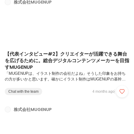
レクションを担当しています。案件によっては、三面図の作成からモデ
株式会社MUGENUP
ル完成まで一貫して手がけることもあります。具体的な流れとしては、
まずクライアント様の指示書を読み解き、３Dチームのメンバーと連携
し...
【代表インタビュー#2】クリエイターが活躍できる舞台
を広げるために。総合デジタルコンテンツメーカーを目指
すMUGENUP
「MUGENUPは、イラスト制作の会社だよね」そうした印象をお持ち
の方が多いかと思います。確かにイラスト制作はMUGENUPの基幹と
なる事業であり、今も変わらず大切なコア領域です。しかし、今の
MUGENUPはこれまでの「イラスト制作会社」という枠に縛られず、
Chat with the team
4 months ago
「総合デジタルコンテンツメーカー」への進化を加速させています。出
版からSaaSツール、人材紹介や映像制作……なぜこれほどあちこちに
手を広げているのか。その底に流れている想いはシンプルです。それ
株式会社MUGENUP
は、クリエイターたちが創り上げてきた様々な作品や文化への「敬意」
であり「恩返し」です。「クリエイターが創ることで生きていく」を当
たり前にするため...