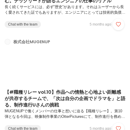
む。テックリードが語るエンジニアの仕事のリアル
長く続くサービスには、必ず“歴史”があります。それはユーザーから長
く愛されてきた証でもありますが、エンジニアにとっては技術的負債と
いう大きな課題でもあります。Save Point事業部でテックリードを務め
るOさんは、入社当初、その課題と真正面から向き合うことになりまし
Chat with the team
5 months ago
た。技術的負債の解消、開発ラインの立て直し、そしてチームの成長。
テックリードとしてサービスを支える仕事のリアルについて話を聞きま
した。― 現在の仕事内容を教えてください。Save Point事業部でテッ
株式会社MUGENUP
クリードをしています。自らもプログラマの一人として開発業務に従事
しつつ、システム基盤設計や、技術選定、コードの品質管理、技術...
【#職種リレー vol.10】作品への情熱と心地よい距離感
が共存するチームで、「次は自分の企画でドラマを」と語
る、制作進行Uさんの挑戦
MUGENUPで働くメンバーの仕事と想いに迫る【職種リレー】。第10
弾となる今回は、映像制作事業のOtterPicturesにて、制作進行を務める
Uさんにお話を伺いました。人と人を繋ぎ、映像に映し出される雰因気
を創り出す、制作進行という仕事。そのやりがいや、MUGENUPなら
Chat with the team
5 months ago