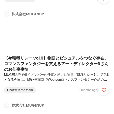
ではの環境について語っていただきました！― 現在の仕事内容を教え
てくださいOtterPicturesという映像制作事業にて、ドラマやCMなどの
様々な映像案件にて、制作進行として、各部署とのスケジュール調整や
株式会社MUGENUP
資料作成、現場でのキャストさんへの雰因気作りや撮影がスムーズに進
むよう先を見て動くなどを行なっています。🎤ーイン...
【#職種リレー vol.9】物語とビジュアルをつなぐ存在。
ロマンスファンタジーを支えるアートディレクターRさん
のお仕事事情
MUGENUPで働くメンバーの仕事と想いに迫る【職種リレー】。第9弾
となる今回は、MGF事業部でWebtoonロマンスファンタジー作品のア
ートディレクターを務めるRさんにお話を伺いました。キャラクターの
魅力を最大限に引き出し、物語とビジュアルの両面から作品を形づくる
Chat with the team
6 months ago
アートディレクターという仕事。そのやりがいや、MUGENUPならで
はの制作環境について語っていただきました！― 現在の仕事内容を教
えてくださいR：Webtoonのロマンスファンタジー作品を制作するチー
株式会社MUGENUP
ムで、アートディレクターを担当しています。シナリオから仕上げま
で、制作工程全体に関わりながら、作画の方向性設計やクオリティ管