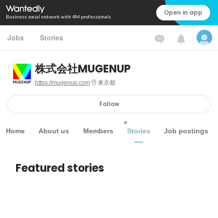
Open in app
Business social network with 4M professionals
Jobs
Stories
株式会社MUGENUP
https://mugenup.com
東京都
Follow
Home
About us
Members
Stories
Job postings
Featured stories