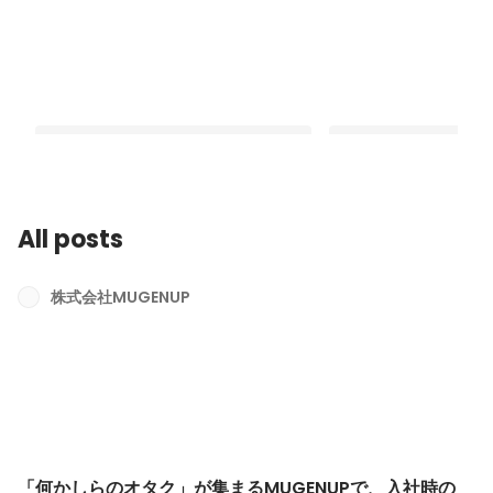
All posts
「何かしらのオタク」が集まる
「推し」がいるから、
MUGENUPで、入社時の「自己紹介記
トし合える。MUGEN
株式会社MUGENUP
事」を全員オープンにしている理由
愛肯定」のカルチャー
Latest
Latest
「何かしらのオタク」が集まるMUGENUPで、入社時の