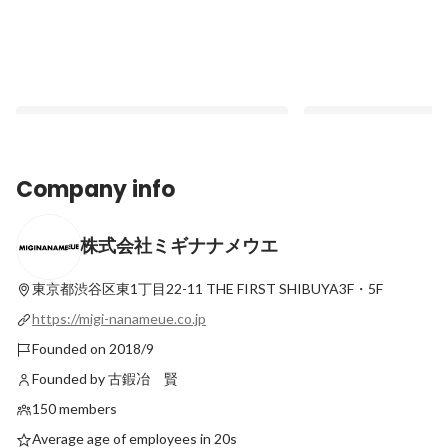
Company info
株式会社ミギナナメウエ
【主要記事まとめ】株式会社ミギナナメウ
【入社3ヶ月インタビ
エについて知りたい方へ
量の高さに惹かれて転
が整っているミギナナ
東京都渋谷区東1丁目22-11
THE FIRST SHIBUYA3F・5F
Pinned
Pinned
https://migi-nanameue.co.jp
Founded on 2018/9
Founded by 古鍜冶 賢
150 members
Average age of employees in 20s