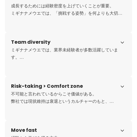
成長するためには経験密度を上げていくことが重要。

ミギナナメウエでは、「挑戦する姿勢」を何よりも大切に
しているため、

早期からビジネス現場に入っていただきます。

即戦力としてアウトプットをしつつ、一人ひとりの成長に
Team diversity
伴走していきます！
ミギナナメウエでは、業界未経験者が多数活躍していま
す。

訪問販売営業、エステサロンのカウンセラー、飲食店店長
など異なる業界・業種と様々なバックグラウンドがあり、
本気で仕事に向き合ってきた方は大歓迎。

Risk-taking > Comfort zone
各々が互いをリスペクトし合い、チームミギナナメウエで
挑戦していきます！
不可能と言われているからこそ価値がある。

弊社では現状維持は衰退というカルチャーのもと、

熱量が高いメンバーがしのぎを削り合っています。

まだ見ぬ景色を目指し、ともに成長していきましょう！
Move fast