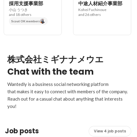
採用支援事業部
中途人材紹介事業部
小山 うつき
Kohei Fuchinoue
and 18 others
and 26 others
Scout OK members
株式会社ミギナナメウエ
Chat with the team
Wantedly is a business social networking platform
that makes it easy to connect with members of the company.
Reach out for a casual chat about anything that interests
you!
Job posts
View 4 job posts