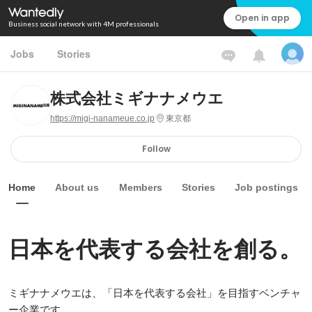
Open in app
Business social network with 4M professionals
Jobs
Stories
株式会社ミギナナメウエ
https://migi-nanameue.co.jp
東京都
Follow
Home
About us
Members
Stories
Job postings
日本を代表する会社を創る。
ミギナナメウエは、「日本を代表する会社」を目指すベンチャ
ー企業です。
