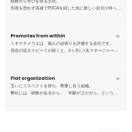
経験から学びを得る文化。

失敗を恐れず高速でPDCAを回した先に新しい自分が待って
います。

ミギナナメウエでは、社員一人ひとりが当事者意識を持
ち、自由に挑戦できる環境で共に成長しています。

Promotes from within
世界一傾いている会社で市場価値を上げていきましょう！
ミギナナメウエは、個人の頑張りを評価する会社です。

現在の拡大スピードが続くと、2ヶ月に1名マネージャーの
輩出が必要になるため、ポテンシャルがある方を大歓迎し
ております。

まずは実務的な業務を通して現場力を付けていただき、ビ
Flat organization
ジネスの根幹をつかんだ方には責任者としてどんどん事業
をお任せします！
互いにリスペクトを持ち、尊重し合う組織。

弊社には「経験があるから」「年齢が上だから」という考
えはありません。

年功序列や経験年数は一切無視し、

フラットな組織・評価制度を追求するとともに、従業員の
精神的衛生にも日々注意を払い、離職率は約10%を維持し