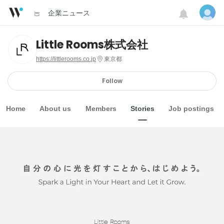
企業ニュース
Little Rooms株式会社
https://littlerooms.co.jp
東京都
Follow
Home
About us
Members
Stories
Job postings