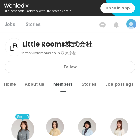
Open in app
Business social network with 4M professionals
Jobs
Stories
Little Rooms株式会社
https://littlerooms.co.jp
東京都
Follow
Home
About us
Members
Stories
Job postings
Scout OK