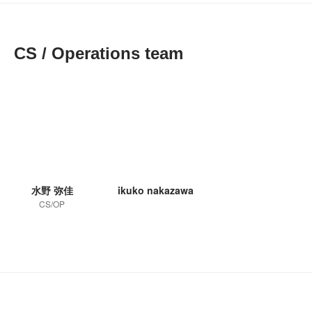
CS / Operations team
水野 弥佳
ikuko nakazawa
CS/OP